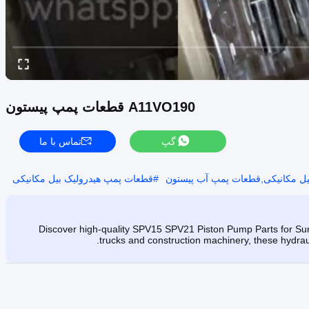
A11VO190 قطعات پمپ پیستون
گپ
تماس با ما
یل مکانیکی,قطعات پمپ آب پیستون
#
قطعات پمپ هیدرولیک بیل مکانیکی
Discover high-quality SPV15 SPV21 Piston Pump Parts for Sun
trucks and construction machinery, these hydrau