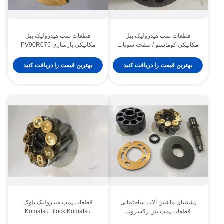
قطعات پمپ هیدرولیک بیل
قطعات پمپ هیدرولیک بیل
مکانیکی کوماستو / صفحه سوپاپ
مکانیکی بازسازی PV90R075
PC200-7 PC220 سفارشی
PV90RK42 PV90L42 چند مدل
بهترین قیمت را دریافت کنید
بهترین قیمت را دریافت کنید
پشتیبان ماشین آلات ساختمانی
قطعات پمپ هیدرولیک بلوک
قطعات پمپ بتن رکسروت
Komatsu Block Komatsu
PC200-7 PC220 Kit Rotary
PV90R030 PV90R042