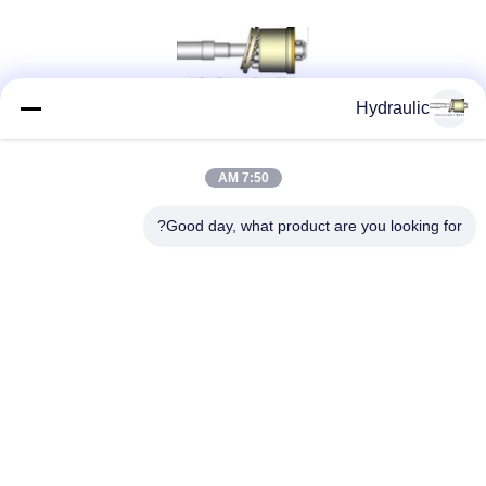
Hydraulic
شبکه های اجتماعی
7:50 AM
Good day, what product are you looking for?
تماس سریع
تلفن:
86-139-12460468
پست الکترونیک
admin@hlhydraulics.com
آدرس:
پارک صنعتی فورونگ ، منطقه Xishan ، شهر Wuxi