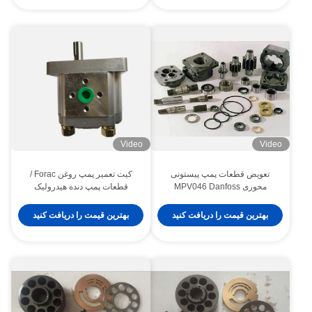
Video
Video
تعویض قطعات پمپ پیستونی
کیت تعمیر پمپ روغن Forac /
محوری MPV046 Danfoss
قطعات پمپ دنده هیدرولیک
MPV046 MPTO44 MPTO35
قطعات 1 - 3 حمل روز حمل و نقل
بهترین قیمت را دریافت کنید
بهترین قیمت را دریافت کنید