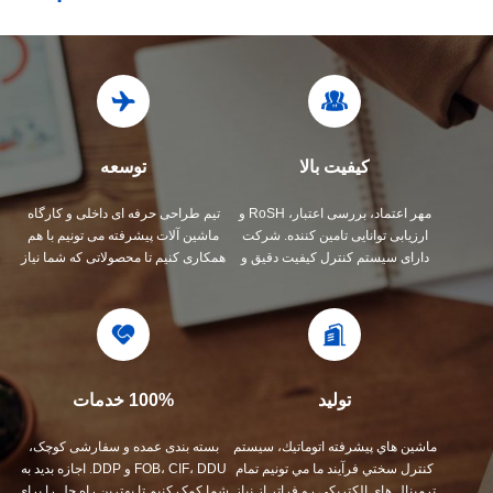
کیفیت بالا
توسعه
مهر اعتماد، بررسی اعتبار، RoSH و
تیم طراحی حرفه ای داخلی و کارگاه
ارزیابی توانایی تامین کننده. شرکت
ماشین آلات پیشرفته می تونیم با هم
دارای سیستم کنترل کیفیت دقیق و
همکاری کنیم تا محصولاتی که شما نیاز
آزمایشگاه تست حرفه ای است.
دارید رو توسعه بدیم.
تولید
100% خدمات
ماشين هاي پیشرفته اتوماتيك، سيستم
بسته بندی عمده و سفارشی کوچک،
کنترل سختي فرآیند ما مي تونيم تمام
FOB، CIF، DDU و DDP. اجازه بدید به
ترمينال هاي الکتريکي رو فراتر از نياز
شما کمک کنیم تا بهترین راه حل را برای