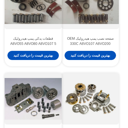
صفحه نصب پمپ هیدرولیک OEM
قطعات یدکی پمپ هیدرولیک
A8VO55 A8VO80 A8VO107 5
330C A8VO107 A8VO200
ماه ضمانت
بهترین قیمت را دریافت کنید
بهترین قیمت را دریافت کنید