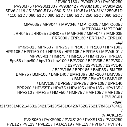
PV90R130 / PV90R180 / PV90R250 /
PV90M75 / PV90M130 / PV90M42 / PV90M180 / PV90M250
SPV6 / 119 / 51V060،51V / 080،51V / 110،51V160،51V / 250،51D
/ 110،51D / 060،51D / 080،51D / 160،51D / 250،51C / 060،51C /
110.
MPV035 / MPV044 / MPV046 / MPTO025 / MPTO035 /
MPTO044 / MPTO046
JRR045 / JRR065 / JRR075 / MMF046 / MMF044 / MMF035
FRR090 / ERR130 / ERR147 / ERR100
لیند:
Hmf63-01 / MPR63 / HPR75 / HPR90 / HPR100 / HPR130 /
HPR105 / HPR160-01 / HPR55 / HPR135 / HPR165 / MPV45-01 /
MPV63-01 / HMR75 / HMR105 / HMR135 / HPR165
Bpv35 / bpv50 / bpv70 / bpv100 / BPV200 / B2PV35 / B2PV50 /
B2PV75 / B2PV105 / B2PV140 /
B2PV186 / BPR186 / BMF35 / BMF55 /
BMF75 / BMF105 / BMF140 / BMF186 / BMF260 / BMV35 /
BMV55 / BMV75 / BMV105 /
BMV135 / BPR55 / BPR75 / BPR105 / BPR140 /
BPR260 / HPV55T / HPV75 / HPV105 / HPV135 / HPV165 /
HPV210 / HMF35 / HMF50 / HMF75 / HMF105 / HMF135 /
HPV130-01
ایتون:
3321/3331/4621/4631/5421/5423/5431/6423/7620/7621/78461/78462
/
VIACKERS:
PVXS060 / PVXS090 / PVXS130 / PVXS180 / PVXS250
PVE12 / PVE19 / PVE21 / TATA1919 / MFE19 / PVH57 / PVH74 /