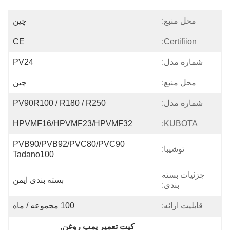
محل منبع:
چين
CE
Certifiion:
شماره مدل:
PV24
محل منبع:
چین
شماره مدل:
PV90R100 / R180 / R250
HPVMF16/HPVMF23/HPVMF32
KUBOTA:
PVB90/PVB92/PVC80/PVC90 
توشیبا:
Tadano100
جزئیات بسته
بسته بندی ایمن
بندی:
قابلیت ارائه:
100 مجموعه / ماه
کیت تعمیر پمپ روغن
, 