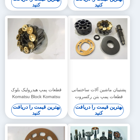
نقل
کنید
کنید
پشتیبان ماشین آلات ساختمانی
قطعات پمپ هیدرولیک بلوک
قطعات پمپ بتن رکسروت
Komatsu Block Komatsu
PC200-7 PC220 Kit Rotary
PV90R030 PV90R042
بهترین قیمت را دریافت
بهترین قیمت را دریافت
Group Kit
کنید
کنید