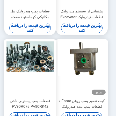
پشتیبانی از سیستم هیدرولیک
قطعات پمپ هیدرولیک بیل
قطعات هیدرولیک Excavator
مکانیکی کوماستو / صفحه
قطعات دنده روغن PVG100
سوپاپ PC200-7 PC220
بهترین قیمت را دریافت
بهترین قیمت را دریافت
PVG120 PVG075
سفارشی
کنید
کنید
ویدیو
کیت تعمیر پمپ روغن Forac /
قطعات پمپ پیستونی ناچی
قطعات پمپ دنده هیدرولیک
PV90R075 PV90RK42
قطعات 1 - 3 حمل روز حمل و
PV90L42 گواهینامه ISO موجود
بهترین قیمت را دریافت
بهترین قیمت را دریافت