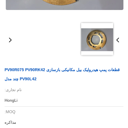
قطعات پمپ هیدرولیک بیل مکانیکی بازسازی PV90R075 PV90RK42
PV90L42 چند مدل
نام تجاری:
HongLi
MOQ:
مذاکره