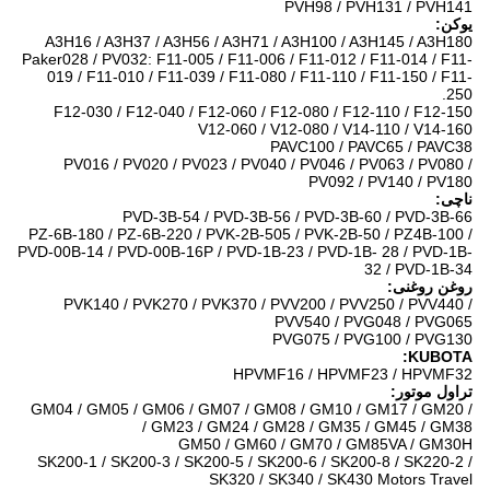
PVH98 / PVH131 / PVH141
یوکن:
A3H16 / A3H37 / A3H56 / A3H71 / A3H100 / A3H145 / A3H180
Paker028 / PV032: F11-005 / F11-006 / F11-012 / F11-014 / F11-
019 / F11-010 / F11-039 / F11-080 / F11-110 / F11-150 / F11-
250.
F12-030 / F12-040 / F12-060 / F12-080 / F12-110 / F12-150
V12-060 / V12-080 / V14-110 / V14-160
PAVC100 / PAVC65 / PAVC38
PV016 / PV020 / PV023 / PV040 / PV046 / PV063 / PV080 /
PV092 / PV140 / PV180
ناچی:
PVD-3B-54 / PVD-3B-56 / PVD-3B-60 / PVD-3B-66
PZ-6B-180 / PZ-6B-220 / PVK-2B-505 / PVK-2B-50 / PZ4B-100 /
PVD-00B-14 / PVD-00B-16P / PVD-1B-23 / PVD-1B- 28 / PVD-1B-
32 / PVD-1B-34
روغن روغنی:
PVK140 / PVK270 / PVK370 / PVV200 / PVV250 / PVV440 /
PVV540 / PVG048 / PVG065
PVG075 / PVG100 / PVG130
KUBOTA:
HPVMF16 / HPVMF23 / HPVMF32
تراول موتور:
GM04 / GM05 / GM06 / GM07 / GM08 / GM10 / GM17 / GM20 /
GM23 / GM24 / GM28 / GM35 / GM45 / GM38 /
GM50 / GM60 / GM70 / GM85VA / GM30H
SK200-1 / SK200-3 / SK200-5 / SK200-6 / SK200-8 / SK220-2 /
SK320 / SK340 / SK430 Motors Travel