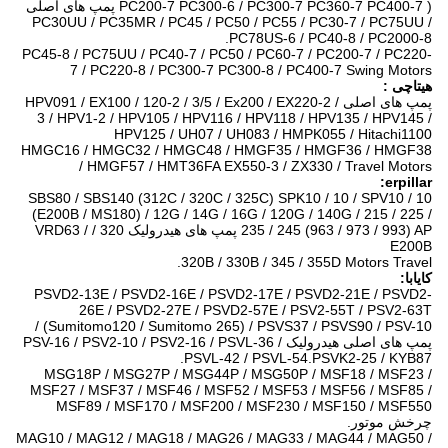
PC200-7 PC300-6 / PC300-7 PC360-7 PC400-7 ) پمپ های اصلی
PC30UU / PC35MR / PC45 / PC50 / PC55 / PC30-7 / PC75UU /
PC78US-6 / PC40-8 / PC2000-8.
PC45-8 / PC75UU / PC40-7 / PC50 / PC60-7 / PC200-7 / PC220-
7 / PC220-8 / PC300-7 PC300-8 / PC400-7 Swing Motors
هیتاچی
:
پمپ های اصلی HPV091 / EX100 / 120-2 / 3/5 / Ex200 / EX220-2 /
3 / HPV1-2 / HPV105 / HPV116 / HPV118 / HPV135 / HPV145 /
HPV125 / UH07 / UH083 / HMPK055 / Hitachi1100
HMGC16 / HMGC32 / HMGC48 / HMGF35 / HMGF36 / HMGF38
/ HMGF57 / HMT36FA EX550-3 / ZX330 / Travel Motors
erpillar:
SBS80 / SBS140 (312C / 320C / 325C) SPK10 / 10 / SPV10 / 10
(E200B / MS180) / 12G / 14G / 16G / 120G / 140G / 215 / 225 /
235 / 245 (963 / 973 / 993) AP پمپ های هیدرولیک 320 / VRD63 /
E200B
320B / 330B / 345 / 355D Motors Travel.
کایابا:
PSVD2-13E / PSVD2-16E / PSVD2-17E / PSVD2-21E / PSVD2-
26E / PSVD2-27E / PSVD2-57E / PSV2-55T / PSV2-63T
(Sumitomo120 / Sumitomo 265) / PSVS37 / PSVS90 / PSV-10 /
پمپ های اصلی هیدرولیک PSV-16 / PSV2-10 / PSV2-16 / PSVL-36 /
PSVL-42 / PSVL-54.PSVK2-25 / KYB87.
MSG18P / MSG27P / MSG44P / MSG50P / MSF18 / MSF23 /
MSF27 / MSF37 / MSF46 / MSF52 / MSF53 / MSF56 / MSF85 /
MSF89 / MSF170 / MSF200 / MSF230 / MSF150 / MSF550
چرخش موتور.
MAG10 / MAG12 / MAG18 / MAG26 / MAG33 / MAG44 / MAG50 /