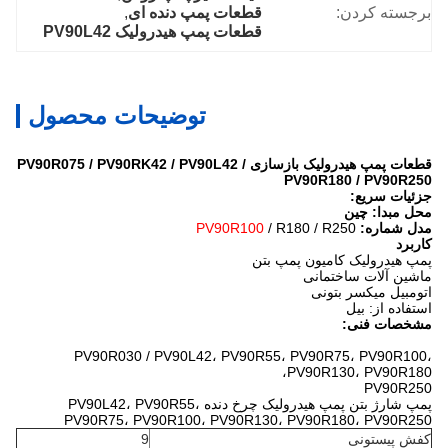
برجسته کردن:
قطعات پمپ دنده ای
, 
قطعات پمپ هیدرولیک PV90L42
توضیحات محصول
قطعات پمپ هیدرولیک بازسازی PV90R075 / PV90RK42 / PV90L42 /
PV90R180 / PV90R250
جزئیات سریع:
محل مبدا: چین
مدل شماره:
/ R180 / R250
PV90R100
کاربرد
پمپ هیدرولیک کامیون پمپ بتن
ماشین آلات ساختمانی
اتومبیل میکسر بتونی
استفاده از: بیل
مشخصات فنی:
PV90R030 / PV90L42، PV90R55، PV90R75، PV90R100،
PV90R130، PV90R180،
PV90R250
پمپ شارژ بتن پمپ
هیدرولیک چرخ دنده
PV90L42، PV90R55،
PV90R75، PV90R100، PV90R130، PV90R180، PV90R250
کفش پیستونی
9