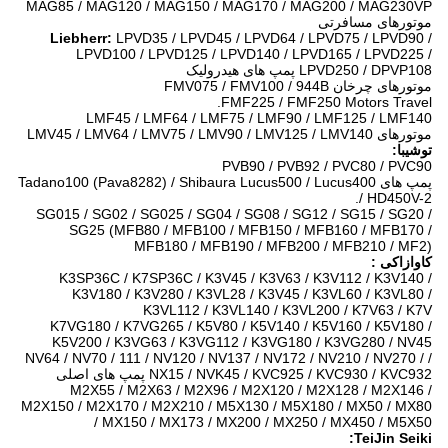
MAG85 / MAG120 / MAG150 / MAG170 / MAG200 / MAG230VP
موتورهای مسافرتی
Liebherr:
LPVD35 / LPVD45 / LPVD64 / LPVD75 / LPVD90 /
LPVD100 / LPVD125 / LPVD140 / LPVD165 / LPVD225 /
LPVD250 / DPVP108 پمپ های هیدرولیک
موتورهای چرخان FMV075 / FMV100 / 944B
FMF225 / FMF250 Motors Travel.
LMF45 / LMF64 / LMF75 / LMF90 / LMF125 / LMF140
موتورهای LMV45 / LMV64 / LMV75 / LMV90 / LMV125 / LMV140
توشیبا:
PVB90 / PVB92 / PVC80 / PVC90
پمپ های Tadano100 (Pava8282) / Shibaura Lucus500 / Lucus400
/ HD450V-2.
SG015 / SG02 / SG025 / SG04 / SG08 / SG12 / SG15 / SG20 /
SG25 (MFB80 / MFB100 / MFB150 / MFB160 / MFB170 /
MFB180 / MFB190 / MFB200 / MFB210 / MF2)
کاوازاکی
:
K3SP36C / K7SP36C / K3V45 / K3V63 / K3V112 / K3V140 /
K3V180 / K3V280 / K3VL28 / K3V45 / K3VL60 / K3VL80 /
K3VL112 / K3VL140 / K3VL200 / K7V63 / K7V
K7VG180 / K7VG265 / K5V80 / K5V140 / K5V160 / K5V180 /
K5V200 / K3VG63 / K3VG112 / K3VG180 / K3VG280 / NV45
/ NV64 / NV70 / 111 / NV120 / NV137 / NV172 / NV210 / NV270 /
NX15 / NVK45 / KVC925 / KVC930 / KVC932 پمپ های اصلی
M2X55 / M2X63 / M2X96 / M2X120 / M2X128 / M2X146 /
M2X150 / M2X170 / M2X210 / M5X130 / M5X180 / MX50 / MX80
/ MX150 / MX173 / MX200 / MX250 / MX450 / M5X50
TeiJin Seiki: