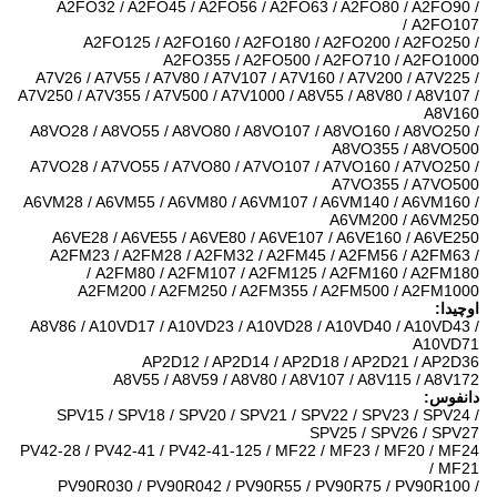
A2FO32 / A2FO45 / A2FO56 / A2FO63 / A2FO80 / A2FO90 /
A2FO107 /
A2FO125 / A2FO160 / A2FO180 / A2FO200 / A2FO250 /
A2FO355 / A2FO500 / A2FO710 / A2FO1000
A7V26 / A7V55 / A7V80 / A7V107 / A7V160 / A7V200 / A7V225 /
A7V250 / A7V355 / A7V500 / A7V1000 / A8V55 / A8V80 / A8V107 /
A8V160
A8VO28 / A8VO55 / A8VO80 / A8VO107 / A8VO160 / A8VO250 /
A8VO355 / A8VO500
A7VO28 / A7VO55 / A7VO80 / A7VO107 / A7VO160 / A7VO250 /
A7VO355 / A7VO500
A6VM28 / A6VM55 / A6VM80 / A6VM107 / A6VM140 / A6VM160 /
A6VM200 / A6VM250
A6VE28 / A6VE55 / A6VE80 / A6VE107 / A6VE160 / A6VE250
A2FM23 / A2FM28 / A2FM32 / A2FM45 / A2FM56 / A2FM63 /
A2FM80 / A2FM107 / A2FM125 / A2FM160 / A2FM180 /
A2FM200 / A2FM250 / A2FM355 / A2FM500 / A2FM1000
اوچیدا:
A8V86 / A10VD17 / A10VD23 / A10VD28 / A10VD40 / A10VD43 /
A10VD71
AP2D12 / AP2D14 / AP2D18 / AP2D21 / AP2D36
A8V55 / A8V59 / A8V80 / A8V107 / A8V115 / A8V172
دانفوس:
SPV15 / SPV18 / SPV20 / SPV21 / SPV22 / SPV23 / SPV24 /
SPV25 / SPV26 / SPV27
PV42-28 / PV42-41 / PV42-41-125 / MF22 / MF23 / MF20 / MF24
/ MF21
PV90R030 / PV90R042 / PV90R55 / PV90R75 / PV90R100 /