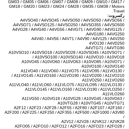
GM03 / GM05 / GM06 / GM07 / GM08 / GM09 / GM10 / GM17 /
GM18 / GM20 / GM23 / GM24 / GM28 / GM35 / GM38 / Motors
Travel.
رکسروت:
A4VSO40 / A4VSO45 / A4VSO50 / A4VSO50 / A4VSO56 /
A4VSO71 / A4VSO125 / A4VSO250 / A4VSO355 / A4VSO500.
A4VG28 / A4VG40 / A4VG56 / A4VG71 / A4VG90 / A4VG125 /
A4VG180 / A4VG250.
A4V40 / A4V56 / A4V71 / A4V90 / A4V125 / A4V250
4VO130 / A4VD250
A4VTG71 / A4VTG90.
A10VSO10 / A10VSO18 / A10VSO28 / A10VSO45 / A10VSO71 /
A10VSO100 / A10VSO140 / A10VO10 / A10VO18 /
A10VO45 / A10VO60 / A10VO63 / A10VO85 / A10VO71 /
A10VO100 / A10VO140
A11VO40 / A11VO60 / A11VO75 / A11VO95 / A11VO130 /
A11VO145 / A11VO160 / A11VO190 / A11VO200 / A11VO210 /
A11VO250 / A11VO260
A11VLO40 / A11VLO60 / A11VLO75 / A11VLO95 / A11VLO130 /
A11VLO145 / A11VLO160 / A11VLO190 / A11VLO250 /
A11VLO260
A11VG50 / A10VG18 / A10VG28 / A10VG45 / A10VG63 /
A10VTG28 / A10VTG45 / A10VTG71
A2F12 / A2F23 / A2F28 / A2F55 / A2F80 / A2F107 / A2F160 /
A2F200 / A2F225 / A2F250 / A2F355 / A2F500 / A2F1000 / A3V80
/
A2V12 / A2V28 / A2VK12 / A2VK28
A2FO05 / A2FO10 / A2FO12 / A2FO16 / A2FO23 / A2FO28 /