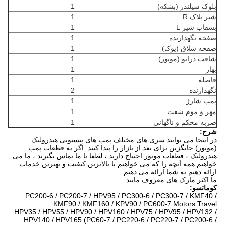
بلوک سیلندر (بشکه)
1
شیر پلاک R
1
بشقاب شیر L
1
صفحه نگهدارنده
1
صفحه شلاق (یوک)
1
شافت درایو (موتور)
1
بهار
1
فاصله
1
نگهدارنده
2
پمپ شارژ
1
مهر و موم شفت
1
ضربه محکم و ناگهانی
1
شرح:
در اینجا می توانید سری های مختلف پمپ های پیستونی هیدرولیک
(موتور) جایگزین برای بعد از بازار را پیدا کنید.
اگر به قطعات پمپ
هیدرولیک ، قطعات موتور احتیاج دارید ، لطفا با ما تماس بگیرید ، ما می
خواهیم همه آنچه را که می خواهیم با بالاترین کیفیت و بهترین خدمات
ارائه دهیم به شما ارائه می دهیم.
ما اکثر مارک های معروف مانند:
کوماتسو:
PC200-6 / PC200-7 / HPV95 / PC300-6 / PC300-7 / KMF40 /
KMF90 / KMF160 / KPV90 / PC600-7 Motors Travel
HPV35 / HPV55 / HPV90 / HPV160 / HPV75 / HPV95 / HPV132 /
HPV140 / HPV165 (PC60-7 / PC220-6 / PC220-7 / PC200-6 /