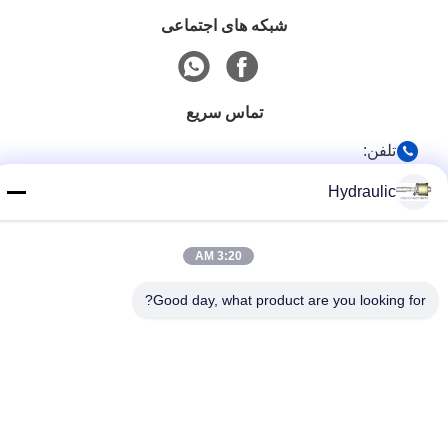
شبکه های اجتماعی
تماس سریع
تلفن:
86-139-12460468
Hydraulic
پست الکترونیک
admin@hlhydraulics.com
3:20 AM
آدرس:
Good day, what product are you looking for?
پارک صنعتی فورونگ ، منطقه Xishan ، شهر Wuxi
سیاست حفظ حریم خصوصی
|
نقشه سایت
چین کیفیت خوب قطعات پمپ هیدرولیک تامین کننده. حق چاپ © 2019-
2026 HongLi Hydraulic Pump Co.,LtD . تمامی حقوق محفوظ است.