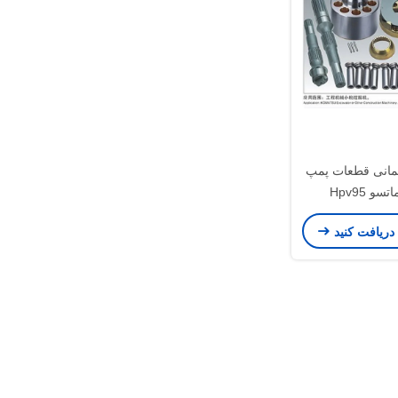
مانی قطعات پمپ
هیدرولیک کوماتسو Hpv95
Excavator Pc
 دریافت کنید