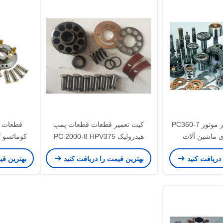
قطعات سرسیلندر موتور PC360-7
کیت تعمیر قطعات قطعات پمپ
قطعات ا
PC برای ماشین آلات
هیدرولیک PC 2000-8 HPV375
کوماتسو 
L
Komatsu با اطمینان بالا
هیدر
 دریافت کنید
بهترین قیمت را دریافت کنید
بهترین قی