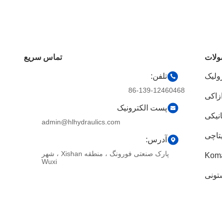
لات
تماس سریع
ولیک
تلفن:
86-139-12460468
زاکی
پست الکترونیک
نیکی
admin@hlhydraulics.com
تاچی
آدرس:
پارک صنعتی فورونگ ، منطقه Xishan ، شهر
Wuxi
تونی