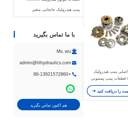
پمپ هیدرولیک جابجایی متغیر
با ما تماس بگیرید
Ms. wu
admin@hlhydraulics.com
صلی پمپ هیدرولیک
+86-13921572860
/ قطعات پمپ پیستونی
ولیک موتور سفر
مت را دریافت کنید
هم اکنون تماس بگیرید