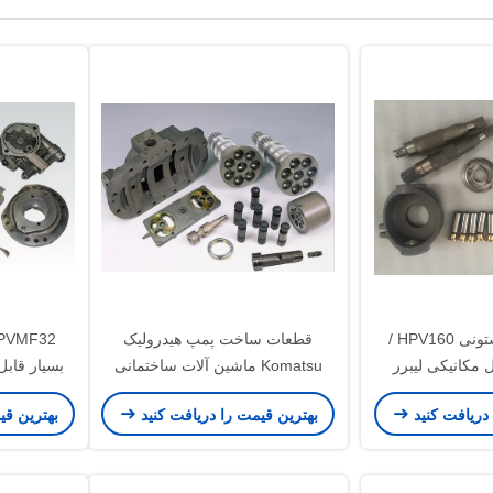
قطعات پمپ پیستونی HPV160 /
قطعات ساخت پمپ هیدرولیک
مکانیکی لیبرر
Komatsu ماشین آلات ساختمانی
نده Pc50
Excavator Pc 2000-8 HPV375
 دریافت کنید
بهترین قیمت را دریافت کنید
بهترین قی