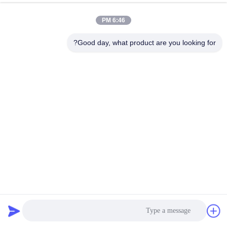
6:46 PM
قطعات موتور هیدرولیک کاوازاکی
قطعات موتور هیدرولیکی پیستون
M2X170 M2x146 برای ماشین آلات
کاوازاکی / قطعات میکسر بتن کوبلکو
Good day, what product are you looking for?
ساختمانی
قطعات پمپ روتاری
بهترین قیمت را دریافت کنید
بهترین قیمت را دریافت کنید
قطعات موتور هیدرولیک M2x150
پشتیبانی پایدار ماشین آلات ساختمانی
Kawasaki / قطعات هیدرولیکی بیل
تعمیر پمپ هیدرولیک بیل M5x130
مکانیکی هیوندای
بهترین قیمت را دریافت کنید
بهترین قیمت را دریافت کنید