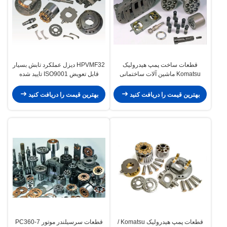
قطعات ساخت پمپ هیدرولیک
HPVMF32 دیزل عملکرد تابش بسیار
Komatsu ماشین آلات ساختمانی
قابل تعویض ISO9001 تایید شده
Excavator Pc 2000-8 HPV375
است
بهترین قیمت را دریافت کنید
بهترین قیمت را دریافت کنید
قطعات پمپ هیدرولیک Komatsu /
قطعات سرسیلندر موتور PC360-7