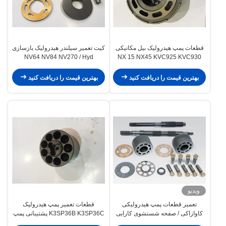
قطعات پمپ هیدرولیک بیل مکانیکی
کیت تعمیر سیلندر هیدرولیک بازسازی
NV64 NV84 NV270 / Hyd
NX 15 NX45 KVC925 KVC930
چند اندازه قابل یافت
Hydraulic
بهترین قیمت را دریافت کنید
بهترین قیمت را دریافت کنید
ویدیو
تعمیر قطعات پمپ هیدرولیکی
قطعات تعمیر پمپ هیدرولیک
کاوازاکی / صفحه شستشوی کارایی
K3SP36B K3SP36C پشتیبانی پمپ
بالا
اصلی بیل مکانیکی 8T