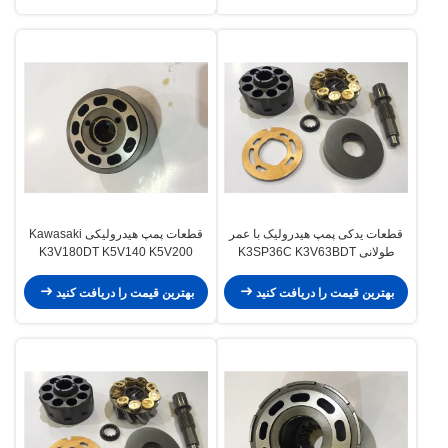
قطعات یدکی پمپ هیدرولیک با عمر
قطعات پمپ هیدرولیکی Kawasaki
طولانی K3SP36C K3V63BDT
K3V180DT K5V140 K5V200
K3V140DT راندمان بالا
قطعات طولانی مدت بادوام
بهترین قیمت را دریافت کنید
بهترین قیمت را دریافت کنید