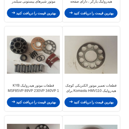
هیدرولیک پارکر ، دارای صفحه
موتور شیرهای پیستونی سیلندر
راهنمای دریچه راهنمای شیر شامل
پیستون گنجانده شده است
CE ISO است
بهترین قیمت را دریافت کنید
بهترین قیمت را دریافت کنید
قطعات تعمیر موتور الکتریکی کوچک
قطعات موتور هیدرولیک KYB
هیدرولیک Komastu HMV110 برای
MSF85VP 89VP 230VP 340VP 1
درایو پایان PC200-7
- 3 روز پس از پرداخت
بهترین قیمت را دریافت کنید
بهترین قیمت را دریافت کنید