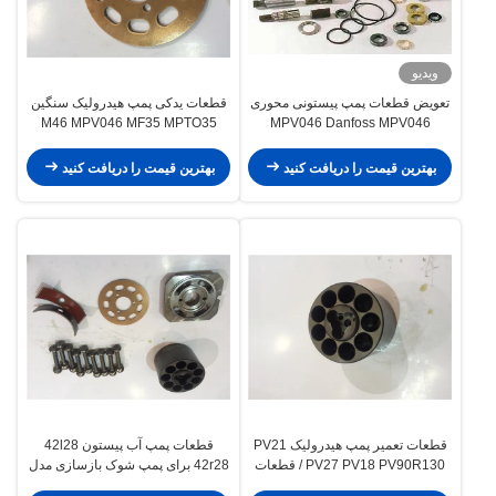
ویدیو
تعویض قطعات پمپ پیستونی محوری
قطعات یدکی پمپ هیدرولیک سنگین
M46 MPV046 MF35 MPTO35
MPV046 Danfoss MPV046
SPV6-119
MPTO44 MPTO35
بهترین قیمت را دریافت کنید
بهترین قیمت را دریافت کنید
قطعات تعمیر پمپ هیدرولیک PV21
قطعات پمپ آب پیستون 42l28
PV27 PV18 PV90R130 / قطعات
42r28 برای پمپ شوک بازسازی مدل
پمپ دنده هیدرولیک
Pv90r100