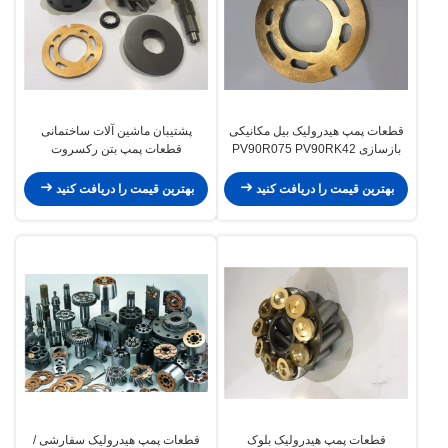
قطعات پمپ هیدرولیک بیل مکانیکی
پشتیبان ماشین آلات ساختمانی
بازسازی PV90R075 PV90RK42
قطعات پمپ بتن رکسروت
PV90L42 چند مدل
PV90R030 PV90R042
بهترین قیمت را دریافت کنید
بهترین قیمت را دریافت کنید
قطعات پمپ هیدرولیک بلوک
قطعات پمپ هیدرولیک سفارشی /