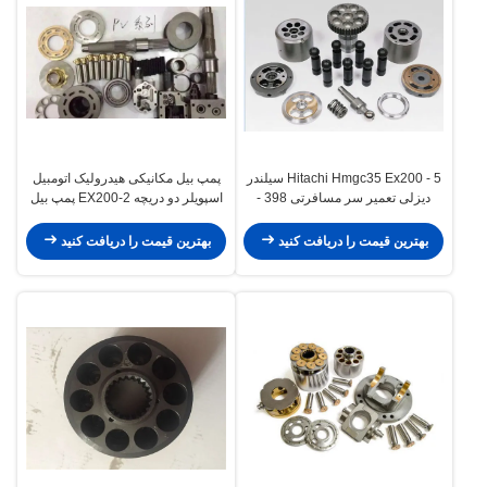
Hitachi Hmgc35 Ex200 - 5 سیلندر
پمپ بیل مکانیکی هیدرولیک اتومبیل
دیزلی تعمیر سر مسافرتی 398 -
اسپویلر دو دریچه EX200-2 پمپ بیل
2300 پیستون
Zx270
بهترین قیمت را دریافت کنید
بهترین قیمت را دریافت کنید