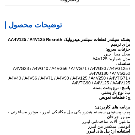
توضیحات محصول
بشکه سیلندر قطعات سیلندر هیدرولیک AA4V125 / A4V125 Rexroth
برای ترمیم
جزئیات سریع:
محل مبدا: چین
مدل شماره: A4V125
سلسله:
A4VG28 / A4VG40 / A4VG56 / A4VG71 / A4VG90 / A4VG125 /
A4VG180 / A4VG250.
A4V40 / A4V56 / A4V71 / A4V90 / A4V125 / A4V250 / A4VTG71 /
A4VTG90 / A4V125 / AA4V125
پاسخ: نوع پشت بسته
ب: نوع باز پشتی
ج: قطعات تعویض
برنامه های کاربردی:
پمپ پیستونی سیستم هیدرولیکی بیل مکانیکی لیبرر ، موتور مسافرتی ،
موتور چرخان.
ماشین آلات ساختمانی لیبرر
اتومبیل میکسر بتن لیبرر
استفاده از: بیل های لیبرر