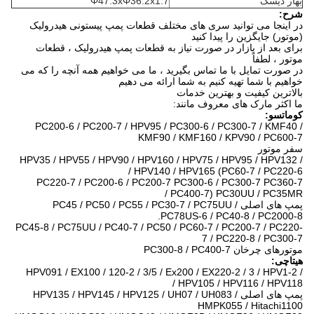
بهار دیسک
Φ47.3xΦ36.2x1.7
شرح:
در اینجا می توانید سری های مختلف قطعات پمپ پیستونی هیدرولیک
(موتور) جایگزین را پیدا کنید
برای بعد از بازار در صورت نیاز به قطعات پمپ هیدرولیک ، قطعات
موتور ، لطفاً
در صورت تمایل با ما تماس بگیرید ، ما می خواهیم همه آنچه را که می
خواهیم با شما تهیه کنیم به شما ارائه می دهیم
بالاترین کیفیت و بهترین خدمات
ما اکثر مارک های معروف مانند:
کوماتسو:
PC200-6 / PC200-7 / HPV95 / PC300-6 / PC300-7 / KMF40 /
KMF90 / KMF160 / KPV90 / PC600-7
سفر موتور
HPV35 / HPV55 / HPV90 / HPV160 / HPV75 / HPV95 / HPV132 /
HPV140 / HPV165 (PC60-7 / PC220-6 /
PC220-7 / PC200-6 / PC200-7 PC300-6 / PC300-7 PC360-7
PC400-7) PC30UU / PC35MR /
پمپ های اصلی PC45 / PC50 / PC55 / PC30-7 / PC75UU /
PC78US-6 / PC40-8 / PC2000-8.
PC45-8 / PC75UU / PC40-7 / PC50 / PC60-7 / PC200-7 / PC220-
7 / PC220-8 / PC300-7
موتورهای چرخان PC300-8 / PC400-7
هیتاچی:
HPV091 / EX100 / 120-2 / 3/5 / Ex200 / EX220-2 / 3 / HPV1-2 /
HPV105 / HPV116 / HPV118 /
پمپ های اصلی HPV135 / HPV145 / HPV125 / UH07 / UH083 /
HMPK055 / Hitachi1100