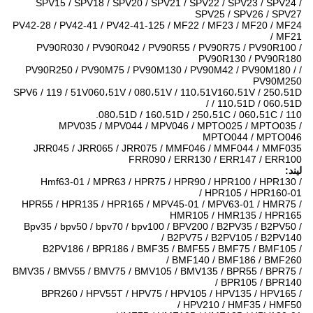
SPV15 / SPV18 / SPV20 / SPV21 / SPV22 / SPV23 / SPV24 /
SPV25 / SPV26 / SPV27
PV42-28 / PV42-41 / PV42-41-125 / MF22 / MF23 / MF20 / MF24
/ MF21
PV90R030 / PV90R042 / PV90R55 / PV90R75 / PV90R100 /
PV90R130 / PV90R180
/ PV90R250 / PV90M75 / PV90M130 / PV90M42 / PV90M180 /
PV90M250
SPV6 / 119 / 51V060،51V / 080،51V / 110،51V160،51V / 250،51D
/ 110،51D / 060،51D /
080،51D / 160،51D / 250،51C / 060،51C / 110.
MPV035 / MPV044 / MPV046 / MPTO025 / MPTO035 /
MPTO044 / MPTO046
JRR045 / JRR065 / JRR075 / MMF046 / MMF044 / MMF035
FRR090 / ERR130 / ERR147 / ERR100
لیند:
Hmf63-01 / MPR63 / HPR75 / HPR90 / HPR100 / HPR130 /
HPR105 / HPR160-01 /
HPR55 / HPR135 / HPR165 / MPV45-01 / MPV63-01 / HMR75 /
HMR105 / HMR135 / HPR165
Bpv35 / bpv50 / bpv70 / bpv100 / BPV200 / B2PV35 / B2PV50 /
B2PV75 / B2PV105 / B2PV140 /
B2PV186 / BPR186 / BMF35 / BMF55 / BMF75 / BMF105 /
BMF140 / BMF186 / BMF260 /
BMV35 / BMV55 / BMV75 / BMV105 / BMV135 / BPR55 / BPR75 /
BPR105 / BPR140 /
BPR260 / HPV55T / HPV75 / HPV105 / HPV135 / HPV165 /
HPV210 / HMF35 / HMF50 /