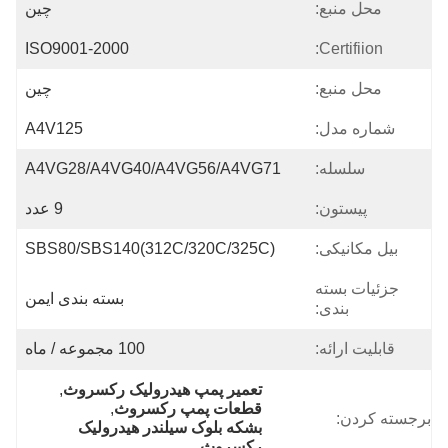
محل منبع:
چين
ISO9001-2000
Certifiion:
محل منبع:
چین
شماره مدل:
A4V125
سلسله:
A4VG28/A4VG40/A4VG56/A4VG71
پیستون:
9 عدد
بیل مکانیکی:
SBS80/SBS140(312C/320C/325C)
جزئیات بسته
بسته بندی ایمن
بندی:
قابلیت ارائه:
100 مجموعه / ماه
تعمیر پمپ هیدرولیک رکسروث
, 
قطعات پمپ رکسروث
, 
برجسته کردن:
بشکه بلوک سیلندر هیدرولیک 
رکسروث