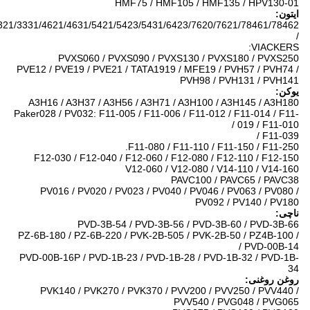
HMF75 / HMF105 / HMF135 / HPV130-01
ایتون:
3321/3331/4621/4631/5421/5423/5431/6423/7620/7621/78461/78462
/
VIACKERS:
PVXS060 / PVXS090 / PVXS130 / PVXS180 / PVXS250
PVE12 / PVE19 / PVE21 / TATA1919 / MFE19 / PVH57 / PVH74 /
PVH98 / PVH131 / PVH141
یوکن:
A3H16 / A3H37 / A3H56 / A3H71 / A3H100 / A3H145 / A3H180
Paker028 / PV032: F11-005 / F11-006 / F11-012 / F11-014 / F11-
019 / F11-010 /
F11-039 /
F11-080 / F11-110 / F11-150 / F11-250.
F12-030 / F12-040 / F12-060 / F12-080 / F12-110 / F12-150
V12-060 / V12-080 / V14-110 / V14-160
PAVC100 / PAVC65 / PAVC38
PV016 / PV020 / PV023 / PV040 / PV046 / PV063 / PV080 /
PV092 / PV140 / PV180
ناچی:
PVD-3B-54 / PVD-3B-56 / PVD-3B-60 / PVD-3B-66
PZ-6B-180 / PZ-6B-220 / PVK-2B-505 / PVK-2B-50 / PZ4B-100 /
PVD-00B-14 /
PVD-00B-16P / PVD-1B-23 / PVD-1B-28 / PVD-1B-32 / PVD-1B-
34
روغن روغنی:
PVK140 / PVK270 / PVK370 / PVV200 / PVV250 / PVV440 /
PVV540 / PVG048 / PVG065