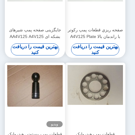
صفحه ريزي قطعات پمپ ركوتر
جایگزینی صفحه پمپ شیرهای
با راندمان بالا A4V125 Plate
بشکه ای AA4V125 A4V125
Set Plate Foundable
قطعات پمپ هیدرولیک Rexroth
بهترین قیمت را دریافت
بهترین قیمت را دریافت
کنید
کنید
ویدیو
قطعات پمپ هیدرولیک
قطعات پمپ پیستونی هیدرولیک