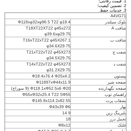
1. قیمت رقابتی؛
2. تضمین کیفیت؛
3. خدمات حفظ.
A4VG71
بلوک سیلندر
Φ118xφ32xφ96.5 T22 φ18.4
شافت A
T18XT22XT22 φ45x272
φ39.6xφ29.75
شافت ب
T16xT22xT22 φ45X267.1
φ34.6X29.75
شفت ج
T21xT22xT22 φ45X273
φ34.5X29.75
شفت د
T14xT22xT22 φ45X273
φ31.2X29.75
پیستون
Φ18.4x76.4 Φ25x4.2
صفحه شیر
Φ11897xΦ44x11.9
صفحه نگهدارنده
Φ118.1xΦ52.5x6 Φ20 (9 سوراخ)
راهنمای توپ
Φ55xΦ32x25.4 T22 SΦ55
بشقاب پرت
Φ145.8x114.2x82.55
بهار
Φ43x39 Φ6
بلبرینگ زین
14.9
تحمل درز
18
غلتک
Φ8x12