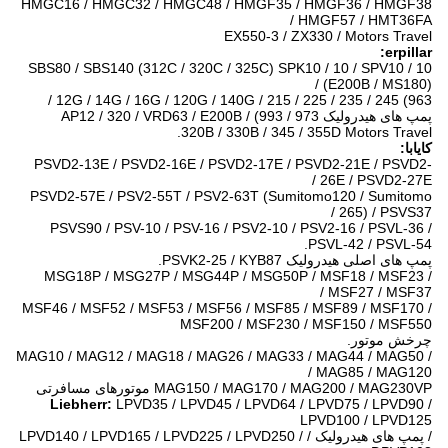
HMGC16 / HMGC32 / HMGC48 / HMGF35 / HMGF36 / HMGF38
/ HMGF57 / HMT36FA
EX550-3 / ZX330 / Motors Travel
erpillar:
SBS80 / SBS140 (312C / 320C / 325C) SPK10 / 10 / SPV10 / 10
(E200B / MS180) /
12G / 14G / 16G / 120G / 140G / 215 / 225 / 235 / 245 (963 /
پمپ های هیدرولیک 973 / 993) / AP12 / 320 / VRD63 / E200B
320B / 330B / 345 / 355D Motors Travel.
کایابا:
PSVD2-13E / PSVD2-16E / PSVD2-17E / PSVD2-21E / PSVD2-
26E / PSVD2-27E /
PSVD2-57E / PSV2-55T / PSV2-63T (Sumitomo120 / Sumitomo
265) / PSVS37 /
PSVS90 / PSV-10 / PSV-16 / PSV2-10 / PSV2-16 / PSVL-36 /
PSVL-42 / PSVL-54.
پمپ های اصلی هیدرولیک PSVK2-25 / KYB87.
MSG18P / MSG27P / MSG44P / MSG50P / MSF18 / MSF23 /
MSF27 / MSF37 /
MSF46 / MSF52 / MSF53 / MSF56 / MSF85 / MSF89 / MSF170 /
MSF200 / MSF230 / MSF150 / MSF550
چرخش موتور.
MAG10 / MAG12 / MAG18 / MAG26 / MAG33 / MAG44 / MAG50 /
MAG85 / MAG120 /
MAG150 / MAG170 / MAG200 / MAG230VP موتورهای مسافرتی
Liebherr:
LPVD35 / LPVD45 / LPVD64 / LPVD75 / LPVD90 /
LPVD100 / LPVD125
/ پمپ های هیدرولیک / LPVD140 / LPVD165 / LPVD225 / LPVD250 /