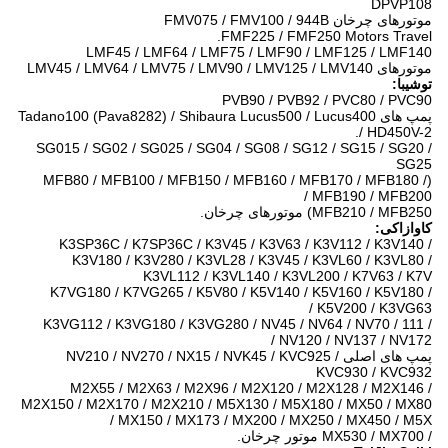
DPVP108
موتورهای چرخان FMV075 / FMV100 / 944B
FMF225 / FMF250 Motors Travel.
LMF45 / LMF64 / LMF75 / LMF90 / LMF125 / LMF140
موتورهای LMV45 / LMV64 / LMV75 / LMV90 / LMV125 / LMV140
توشیبا:
PVB90 / PVB92 / PVC80 / PVC90
پمپ های Tadano100 (Pava8282) / Shibaura Lucus500 / Lucus400
/ HD450V-2.
SG015 / SG02 / SG025 / SG04 / SG08 / SG12 / SG15 / SG20 /
SG25
(MFB80 / MFB100 / MFB150 / MFB160 / MFB170 / MFB180 /
MFB190 / MFB200 /
MFB210 / MFB250) موتورهای چرخان.
کاوازاکی:
K3SP36C / K7SP36C / K3V45 / K3V63 / K3V112 / K3V140 /
K3V180 / K3V280 / K3VL28 / K3V45 / K3VL60 / K3VL80 /
K3VL112 / K3VL140 / K3VL200 / K7V63 / K7V
K7VG180 / K7VG265 / K5V80 / K5V140 / K5V160 / K5V180 /
K5V200 / K3VG63 /
K3VG112 / K3VG180 / K3VG280 / NV45 / NV64 / NV70 / 111 /
NV120 / NV137 / NV172 /
پمپ های اصلی NV210 / NV270 / NX15 / NVK45 / KVC925 /
KVC930 / KVC932
M2X55 / M2X63 / M2X96 / M2X120 / M2X128 / M2X146 /
M2X150 / M2X170 / M2X210 / M5X130 / M5X180 / MX50 / MX80
/ MX150 / MX173 / MX200 / MX250 / MX450 / M5X
/ MX530 / MX700 موتور چرخان.