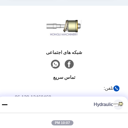
شبکه های اجتماعی
تماس سریع
تلفن:
86-139-12460468
Hydraulic
پست الکترونیک
admin@hlhydraulics.com
10:07 PM
آدرس: