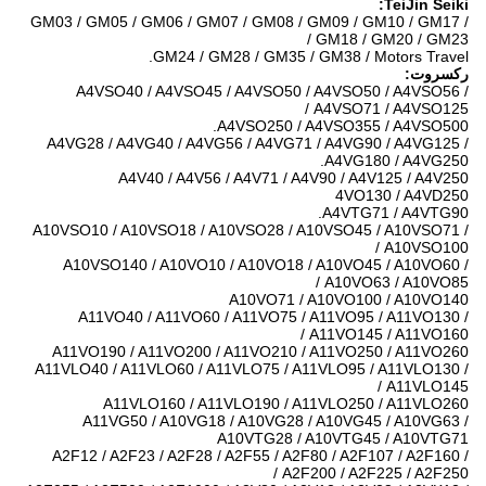
TeiJin Seiki:
GM03 / GM05 / GM06 / GM07 / GM08 / GM09 / GM10 / GM17 /
GM18 / GM20 / GM23 /
GM24 / GM28 / GM35 / GM38 / Motors Travel.
رکسروت:
A4VSO40 / A4VSO45 / A4VSO50 / A4VSO50 / A4VSO56 /
A4VSO71 / A4VSO125 /
A4VSO250 / A4VSO355 / A4VSO500.
A4VG28 / A4VG40 / A4VG56 / A4VG71 / A4VG90 / A4VG125 /
A4VG180 / A4VG250.
A4V40 / A4V56 / A4V71 / A4V90 / A4V125 / A4V250
4VO130 / A4VD250
A4VTG71 / A4VTG90.
A10VSO10 / A10VSO18 / A10VSO28 / A10VSO45 / A10VSO71 /
A10VSO100 /
A10VSO140 / A10VO10 / A10VO18 / A10VO45 / A10VO60 /
A10VO63 / A10VO85 /
A10VO71 / A10VO100 / A10VO140
A11VO40 / A11VO60 / A11VO75 / A11VO95 / A11VO130 /
A11VO145 / A11VO160 /
A11VO190 / A11VO200 / A11VO210 / A11VO250 / A11VO260
A11VLO40 / A11VLO60 / A11VLO75 / A11VLO95 / A11VLO130 /
A11VLO145 /
A11VLO160 / A11VLO190 / A11VLO250 / A11VLO260
A11VG50 / A10VG18 / A10VG28 / A10VG45 / A10VG63 /
A10VTG28 / A10VTG45 / A10VTG71
A2F12 / A2F23 / A2F28 / A2F55 / A2F80 / A2F107 / A2F160 /
A2F200 / A2F225 / A2F250 /