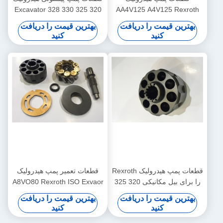
320 325 330 328 Excavator
AA4V125 A4V125 Rexroth
راهنمای توپ راهنمای مهر و
پشتیبانی سری EX200
بهترین قیمت را دریافت
بهترین قیمت را دریافت
موم روغن محور روغن شامل
Excavator
کنید
کنید
قطعات پمپ هیدرولیک Rexroth
قطعات تعمیر پمپ هیدرولیک
را برای بیل مکانیکی 320 325
A8VO80 Rexroth ISO Exvaor
330 328 بازسازی کنید
تعمیر ISO
بهترین قیمت را دریافت
بهترین قیمت را دریافت
کنید
کنید