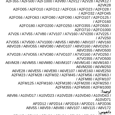
A2F355 / A2F500 / A2F1000 / A3V80 / A2V12 / A2V28 / A2VK12 /
A2VK28
A2FO05 / A2FO10 / A2FO12 / A2FO16 / A2FO23 / A2FO28 /
A2FO32 / A2FO45 /
A2FO56 / A2FO63 / A2FO80 / A2FO90 / A2FO107 / A2FO125 /
A2FO160 /
A2FO180 / A2FO200 / A2FO250 / A2FO355 / A2FO500 /
A2FO710 / A2FO1000
A7V26 / A7V55 / A7V80 / A7V107 / A7V160 / A7V200 / A7V225 /
A7V250 /
A7V355 / A7V500 / A7V1000 / A8V55 / A8V80 / A8V107 / A8V160
A8VO28 / A8VO55 / A8VO80 / A8VO107 / A8VO160 / A8VO250 /
A8VO355 / A8VO500
A7VO28 / A7VO55 / A7VO80 / A7VO107 / A7VO160 / A7VO250 /
A7VO355 / A7VO500
A6VM28 / A6VM55 / A6VM80 / A6VM107 / A6VM140 / A6VM160 /
A6VM200 / A6VM250
A6VE28 / A6VE55 / A6VE80 / A6VE107 / A6VE160 / A6VE250
A2FM23 / A2FM28 / A2FM32 / A2FM45 / A2FM56 / A2FM63 /
A2FM80 / A2FM107 /
A2FM125 / A2FM160 / A2FM180 / A2FM200 / A2FM250 /
A2FM355 / A2FM500 / A2FM1000
اوچیدا:
A8V86 / A10VD17 / A10VD23 / A10VD28 / A10VD40 / A10VD43 /
A10VD71
AP2D12 / AP2D14 / AP2D18 / AP2D21 / AP2D36
A8V55 / A8V59 / A8V80 / A8V107 / A8V115 / A8V172
دانفوس: