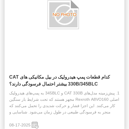
کدام قطعات پمپ هیدرولیک در بیل مکانیکی های CAT
330B/345BLC بیشتر احتمال فرسودگی دارند؟
1. پیش‌زمینه مدل‌های CAT 330B و 345BLC به پمپ‌های هیدرولیک
اصلی Rexroth A8VO160 مجهز هستند که تحت شرایط بار سنگین
کار می‌کنند. این اجزا فشار و حرکت شدیدی را تحمل می‌کنند که
منجر به فرسودگی طبیعی در طول زمان می‌شود. شناسایی و
تعویض قطعات با سایش بالا برای حفظ عملکرد پمپ و قابلیت
اطمینان دستگاه ضروری ...
08-17-2025