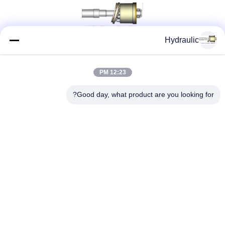
Hydraulic
شبکه های اجتماعی
12:23 PM
Good day, what product are you looking for?
تماس سریع
تلفن:
86-139-12460468
پست الکترونیک
admin@hlhydraulics.com
آدرس:
پارک صنعتی فورونگ ، منطقه Xishan ، شهر Wuxi