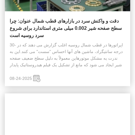
دقت و واکنش سرد در بازارهای قطب شمال عنوان: چرا
سطح صفحه شیر 0.002 میلی متری استاندارد برای شروع
سرد روسیه است
اپراتورها در قطب شمال روسیه اغلب گزارش می دهند که در -30
درجه سانتیگراد، ماشین های آنها احساس "سست" می کنند.اين به
ندرت يه مشکل موتورهاین معمولاً به دلیل سطح ضعیف صفحه
شیر ایجاد می شود که مانع از تشکیل یک فیلم هیدروستاتیک پایدار
در رابط مهر و موم می شود. در معماری سری Kawasaki K3V،
مهر و موم بین صفح...
08-24-2025