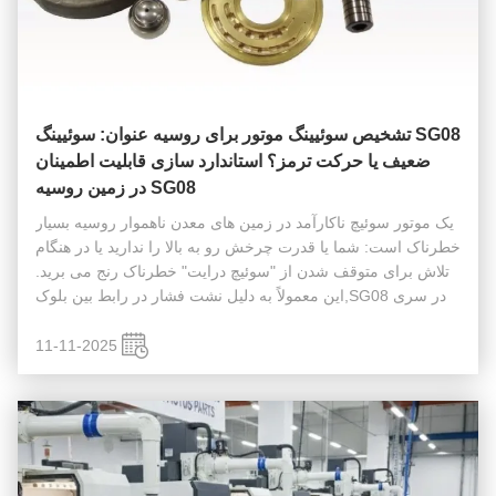
SG08 تشخیص سوئیینگ موتور برای روسیه عنوان: سوئیینگ
ضعیف یا حرکت ترمز؟ استاندارد سازی قابلیت اطمینان
SG08 در زمین روسیه
یک موتور سوئیچ ناکارآمد در زمین های معدن ناهموار روسیه بسیار
خطرناک است: شما یا قدرت چرخش رو به بالا را ندارید یا در هنگام
تلاش برای متوقف شدن از "سوئیچ درایت" خطرناک رنج می برید.
در سری SG08,این معمولاً به دلیل نشت فشار در رابط بین بلوک
سر سیلندر و گروه چرخش ایجاد می شود. کیت های جایگزینی
SG08 ما ب...
11-11-2025