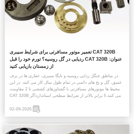
CAT 320B تعمیر موتور مسافرتی برای شرایط سیبری
عنوان: CAT 320B ردیابی در گل روسیه؟ تورم خود را قبل
از زمستان بازیابی کنید
در مناطق جنگل زدایی روسیه و تایگا سیبری، حفاری ها در برف
عمیق، گل و یخ های دائمی در تمام طول سال کار می کنند. در این
محیط ها موتورهای مسافرتی با گشتاورهای کششی تا 2 مقاومت
می کنند.5 برابر بالاتر از شرایط سطحی استاندارداگر CAT 320B
یا 330B شما به طور نامنظم حرکت می کند یا در شیب ها متوقف
می شود، این ...
02-09-2026