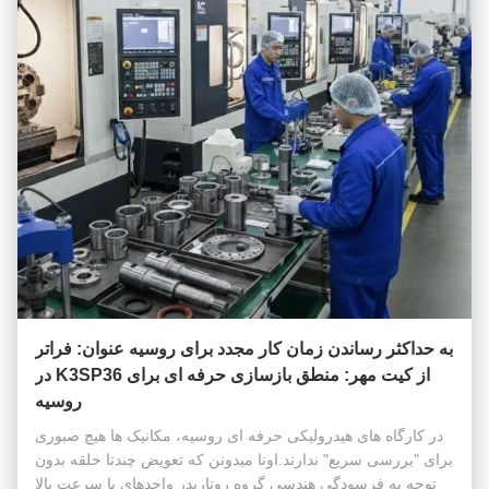
به حداکثر رساندن زمان کار مجدد برای روسیه عنوان: فراتر
از کیت مهر: منطق بازسازی حرفه ای برای K3SP36 در
روسیه
در کارگاه های هیدرولیکی حرفه ای روسیه، مکانیک ها هیچ صبوری
برای "بررسی سریع" ندارند.اونا ميدونن که تعويض چندتا حلقه بدون
توجه به فرسودگي هندسي گروه روتاريدر واحدهای با سرعت بالا