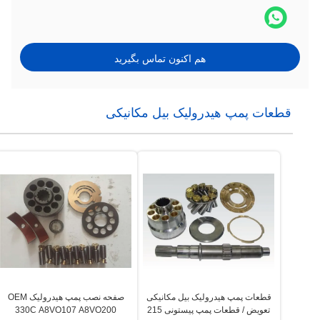
هم اکنون تماس بگیرید
قطعات پمپ هیدرولیک بیل مکانیکی
قطعات پمپ هیدرولیک بیل مکانیکی
صفحه نصب پمپ هیدرولیک OEM
تعویض / قطعات پمپ پیستونی 215
330C A8VO107 A8VO200