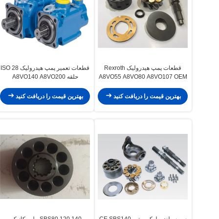
قطعات پمپ هیدرولیک Rexroth
قطعات تعمیر پمپ هیدرولیک ISO 28
A8VO55 A8VO80 A8VO107 OEM
حلقه A8VO140 A8VO200
A8VO250 حلقه
بهترین قیمت را دریافت کنید
بهترین قیمت را دریافت کنید
سر سیلندر بلوک موتور CE SBS140
SBS80 120 140 بیل مکانیکی