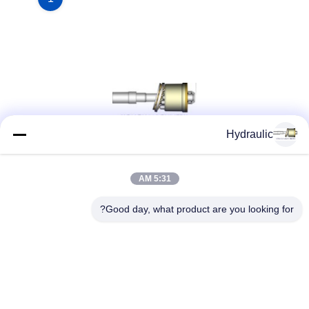
Hydraulic
شبکه های اجتماعی
5:31 AM
Good day, what product are you looking for?
تماس سریع
تلفن:
86-139-12460468
پست الکترونیک