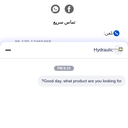
تماس سریع
تلفن:
86-139-12460468
Hydraulic
پست الکترونیک
admin@hlhydraulics.com
8:15 PM
آدرس:
پارک صنعتی فورونگ ، منطقه Xishan ، شهر Wuxi
Good day, what product are you looking for?
سیاست حفظ حریم خصوصی
|
نقشه سایت
چین کیفیت خوب قطعات پمپ هیدرولیک تامین کننده. حق چاپ © 2019-
2026 HongLi Hydraulic Pump Co.,LtD . تمامی حقوق محفوظ است.