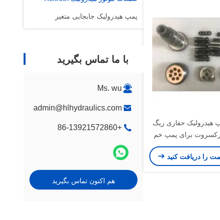
پمپ هیدرولیک جابجایی متغیر
با ما تماس بگیرید
Ms. wu
admin@hlhydraulics.com
 هیدرولیک حفاری ریگ
+86-13921572860
کسروت برای پمپ خم
A6vm80
مت را دریافت کنید
هم اکنون تماس بگیرید