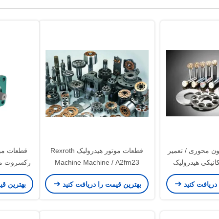
ن محوری / تعمیر
قطعات موتور هیدرولیک Rexroth
قطعات موت
انیکی هیدرولیک
Machine Machine / A2fm23
erpi
A2fe23 A2fo23 قطعات پمپ
A2fo28 منبع تغذیه پمپ 
 دریافت کنید
بهترین قیمت را دریافت کنید
بهترین قی
پیستونی