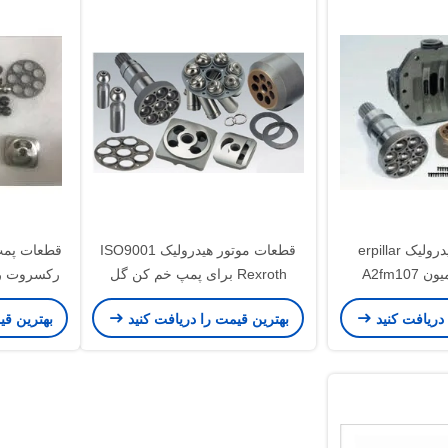
قطعات پمپ هیدرولیک erpillar
قطعات موتور هیدرولیک ISO9001
قطعات پمپ
Excavator کامیون A2fm107
Rexroth برای پمپ خم کن گل
رکسروت ر
A6VM107
A2fe107
 دریافت کنید
بهترین قیمت را دریافت کنید
بهترین قی