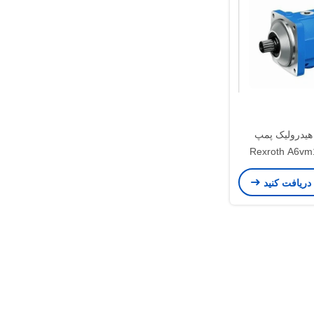
هیدرولیک پمپ
Rexroth A6v
 متغیر
 دریافت کنید