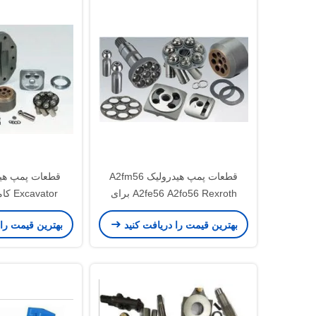
قطعات پمپ هیدرولیک A2fm56
A2fe56 A2fo56 Rexroth برای
کامیون پمپ بتنی
 A2fo107
بهترین قیمت را دریافت کنید
بهترین قیمت را