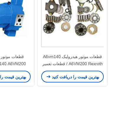
قطعات موتور هیدرولیک A6vm140
قطعات موتور 
A6VM200 Rexroth / قطعات تعمیر
m140 A6VM200
پمپ هیدرولیک
جابجایی
بهترین قیمت را دریافت کنید
بهترین قیمت را