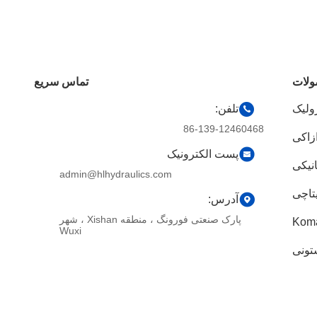
لات
تماس سریع
ولیک
تلفن:
86-139-12460468
زاکی
پست الکترونیک
نیکی
admin@hlhydraulics.com
تاچی
آدرس:
پارک صنعتی فورونگ ، منطقه Xishan ، شهر
Wuxi
تونی