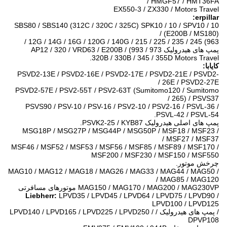
/ HMGF57 / HMT36FA
EX550-3 / ZX330 / Motors Travel
erpillar:
SBS80 / SBS140 (312C / 320C / 325C) SPK10 / 10 / SPV10 / 10
(E200B / MS180) /
12G / 14G / 16G / 120G / 140G / 215 / 225 / 235 / 245 (963 /
پمپ های هیدرولیک 973 / 993) / AP12 / 320 / VRD63 / E200B
320B / 330B / 345 / 355D Motors Travel.
کایابا:
PSVD2-13E / PSVD2-16E / PSVD2-17E / PSVD2-21E / PSVD2-
26E / PSVD2-27E /
PSVD2-57E / PSV2-55T / PSV2-63T (Sumitomo120 / Sumitomo
265) / PSVS37 /
PSVS90 / PSV-10 / PSV-16 / PSV2-10 / PSV2-16 / PSVL-36 /
PSVL-42 / PSVL-54.
پمپ های اصلی هیدرولیک PSVK2-25 / KYB87.
MSG18P / MSG27P / MSG44P / MSG50P / MSF18 / MSF23 /
MSF27 / MSF37 /
MSF46 / MSF52 / MSF53 / MSF56 / MSF85 / MSF89 / MSF170 /
MSF200 / MSF230 / MSF150 / MSF550
چرخش موتور.
MAG10 / MAG12 / MAG18 / MAG26 / MAG33 / MAG44 / MAG50 /
MAG85 / MAG120 /
MAG150 / MAG170 / MAG200 / MAG230VP موتورهای مسافرتی
Liebherr:
LPVD35 / LPVD45 / LPVD64 / LPVD75 / LPVD90 /
LPVD100 / LPVD125
/ پمپ های هیدرولیک / LPVD140 / LPVD165 / LPVD225 / LPVD250 /
DPVP108