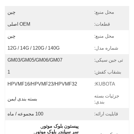
محل منبع:
چين
قطعات:
OEM اصلی
محل منبع:
چین
شماره مدل:
12G / 14G / 120G / 140G
تی جین سیکی:
GM03/GM05/GM06/GM07
بشقاب کفش:
1
HPVMF16/HPVMF23/HPVMF32
KUBOTA:
جزئیات بسته
بسته بندی ایمن
بندی:
قابلیت ارائه:
100 مجموعه / ماه
پیستون بلوک موتور
, 
سر سیلندر بلوک موتور
, 