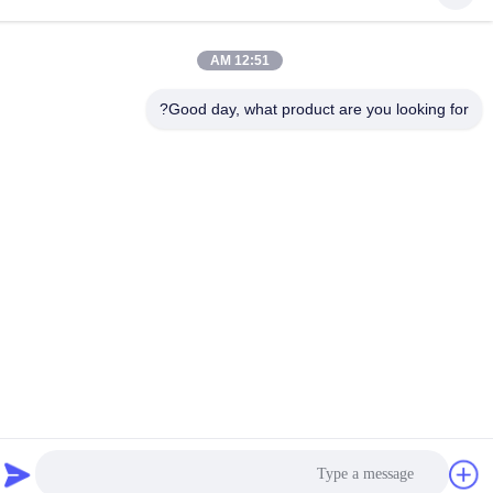
پست الکترونیک
admin@hlhydraulics.com
12:51 AM
آدرس:
پارک صنعتی فورونگ ، منطقه Xishan ، شهر Wuxi
Good day, what product are you looking for?
سیاست حفظ حریم خصوصی
|
نقشه سایت
چین کیفیت خوب قطعات پمپ هیدرولیک تامین کننده. حق چاپ © 2019-
2026 HongLi Hydraulic Pump Co.,LtD . تمامی حقوق محفوظ است.