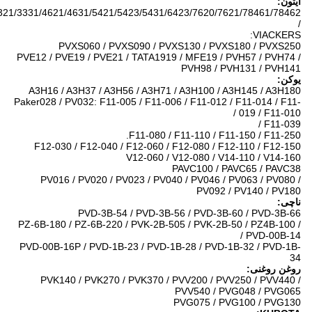
ایتون:
3321/3331/4621/4631/5421/5423/5431/6423/7620/7621/78461/78462
/
VIACKERS:
PVXS060 / PVXS090 / PVXS130 / PVXS180 / PVXS250
PVE12 / PVE19 / PVE21 / TATA1919 / MFE19 / PVH57 / PVH74 /
PVH98 / PVH131 / PVH141
یوکن:
A3H16 / A3H37 / A3H56 / A3H71 / A3H100 / A3H145 / A3H180
Paker028 / PV032: F11-005 / F11-006 / F11-012 / F11-014 / F11-
019 / F11-010 /
F11-039 /
F11-080 / F11-110 / F11-150 / F11-250.
F12-030 / F12-040 / F12-060 / F12-080 / F12-110 / F12-150
V12-060 / V12-080 / V14-110 / V14-160
PAVC100 / PAVC65 / PAVC38
PV016 / PV020 / PV023 / PV040 / PV046 / PV063 / PV080 /
PV092 / PV140 / PV180
ناچی:
PVD-3B-54 / PVD-3B-56 / PVD-3B-60 / PVD-3B-66
PZ-6B-180 / PZ-6B-220 / PVK-2B-505 / PVK-2B-50 / PZ4B-100 /
PVD-00B-14 /
PVD-00B-16P / PVD-1B-23 / PVD-1B-28 / PVD-1B-32 / PVD-1B-
34
روغن روغنی:
PVK140 / PVK270 / PVK370 / PVV200 / PVV250 / PVV440 /
PVV540 / PVG048 / PVG065
PVG075 / PVG100 / PVG130