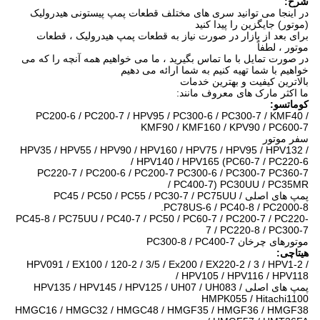
شرح:
در اینجا می توانید سری های مختلف قطعات پمپ پیستونی هیدرولیک
(موتور) جایگزین را پیدا کنید
برای بعد از بازار در صورت نیاز به قطعات پمپ هیدرولیک ، قطعات
موتور ، لطفاً
در صورت تمایل با ما تماس بگیرید ، ما می خواهیم همه آنچه را که می
خواهیم با شما تهیه کنیم به شما ارائه می دهیم
بالاترین کیفیت و بهترین خدمات
ما اکثر مارک های معروف مانند:
کوماتسو:
PC200-6 / PC200-7 / HPV95 / PC300-6 / PC300-7 / KMF40 /
KMF90 / KMF160 / KPV90 / PC600-7
سفر موتور
HPV35 / HPV55 / HPV90 / HPV160 / HPV75 / HPV95 / HPV132 /
HPV140 / HPV165 (PC60-7 / PC220-6 /
PC220-7 / PC200-6 / PC200-7 PC300-6 / PC300-7 PC360-7
PC400-7) PC30UU / PC35MR /
پمپ های اصلی PC45 / PC50 / PC55 / PC30-7 / PC75UU /
PC78US-6 / PC40-8 / PC2000-8.
PC45-8 / PC75UU / PC40-7 / PC50 / PC60-7 / PC200-7 / PC220-
7 / PC220-8 / PC300-7
موتورهای چرخان PC300-8 / PC400-7
هیتاچی:
HPV091 / EX100 / 120-2 / 3/5 / Ex200 / EX220-2 / 3 / HPV1-2 /
HPV105 / HPV116 / HPV118 /
پمپ های اصلی HPV135 / HPV145 / HPV125 / UH07 / UH083 /
HMPK055 / Hitachi1100
HMGC16 / HMGC32 / HMGC48 / HMGF35 / HMGF36 / HMGF38