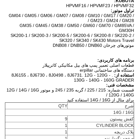
KUBOTA:
HPVMF16 / HPVMF23 / HPVMF32
تراول موتور:
GM04 / GM05 / GM06 / GM07 / GM08 / GM10 / GM17 / GM20 /
GM23 / GM24 / GM28 /
GM35 / GM45 / GM38 / GM50 / GM60 / GM70 / GM85VA /
GM30H
SK200-1 / SK200-3 / SK200-5 / SK200-6 / SK200-8 / SK220-2 /
SK320 / SK340 / SK430 Motors Travel
موتورهای چرخان DNB08 / DNB50 / DNB60
برنامه های کاربردی:
قطعات اصلی تعمیر پمپ های بیل مکانیکی كاترپیلار
دستگاه های ساختمانی erpillar
استفاده از:
.
12G - 120G -
8J6155 ، 8J6730 ، 8J0498 ، 8J6731.
130G - 140G - 160G GRADER
مشخصات فنی:
قسمت شماره: 215 / 225 / گربه 235 / 245 و موتور 12G / 14G / 16G
/ 120G / 140G
برای مثال از 14G / 16G استفاده کنید
شرح
QTY
14G / 16G
کفش پیستون
9
1
CYLINDER BLOCK
پلاک دریچه
1
صفحه نگهدارنده
1