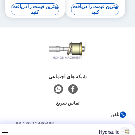
312C 320C 325C
312C 320C 325C
بهترین قیمت را دریافت
بهترین قیمت را دریافت
کنید
کنید
شبکه های اجتماعی
تماس سریع
تلفن:
86-139-12460468
Hydraulic