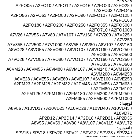
A2VK28
A2FO05 / A2FO10 / A2FO12 / A2FO16 / A2FO23 / A2FO28 /
A2FO32 / A2FO45 /
A2FO56 / A2FO63 / A2FO80 / A2FO90 / A2FO107 / A2FO125 /
A2FO160 /
A2FO180 / A2FO200 / A2FO250 / A2FO355 / A2FO500 /
A2FO710 / A2FO1000
A7V26 / A7V55 / A7V80 / A7V107 / A7V160 / A7V200 / A7V225 /
A7V250 /
A7V355 / A7V500 / A7V1000 / A8V55 / A8V80 / A8V107 / A8V160
A8VO28 / A8VO55 / A8VO80 / A8VO107 / A8VO160 / A8VO250 /
A8VO355 / A8VO500
A7VO28 / A7VO55 / A7VO80 / A7VO107 / A7VO160 / A7VO250 /
A7VO355 / A7VO500
A6VM28 / A6VM55 / A6VM80 / A6VM107 / A6VM140 / A6VM160 /
A6VM200 / A6VM250
A6VE28 / A6VE55 / A6VE80 / A6VE107 / A6VE160 / A6VE250
A2FM23 / A2FM28 / A2FM32 / A2FM45 / A2FM56 / A2FM63 /
A2FM80 / A2FM107 /
A2FM125 / A2FM160 / A2FM180 / A2FM200 / A2FM250 /
A2FM355 / A2FM500 / A2FM1000
اوچیدا:
A8V86 / A10VD17 / A10VD23 / A10VD28 / A10VD40 / A10VD43 /
A10VD71
AP2D12 / AP2D14 / AP2D18 / AP2D21 / AP2D36
A8V55 / A8V59 / A8V80 / A8V107 / A8V115 / A8V172
دانفوس:
SPV15 / SPV18 / SPV20 / SPV21 / SPV22 / SPV23 / SPV24 /