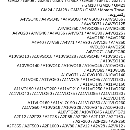
GM03 / GM05 / GM06 / GM07 / GM08 / GM09 / GM10 / GM17 /
GM18 / GM20 / GM23 /
GM24 / GM28 / GM35 / GM38 / Motors Travel.
رکسروت:
A4VSO40 / A4VSO45 / A4VSO50 / A4VSO50 / A4VSO56 /
A4VSO71 / A4VSO125 /
A4VSO250 / A4VSO355 / A4VSO500.
A4VG28 / A4VG40 / A4VG56 / A4VG71 / A4VG90 / A4VG125 /
A4VG180 / A4VG250.
A4V40 / A4V56 / A4V71 / A4V90 / A4V125 / A4V250
4VO130 / A4VD250
A4VTG71 / A4VTG90.
A10VSO10 / A10VSO18 / A10VSO28 / A10VSO45 / A10VSO71 /
A10VSO100 /
A10VSO140 / A10VO10 / A10VO18 / A10VO45 / A10VO60 /
A10VO63 / A10VO85 /
A10VO71 / A10VO100 / A10VO140
A11VO40 / A11VO60 / A11VO75 / A11VO95 / A11VO130 /
A11VO145 / A11VO160 /
A11VO190 / A11VO200 / A11VO210 / A11VO250 / A11VO260
A11VLO40 / A11VLO60 / A11VLO75 / A11VLO95 / A11VLO130 /
A11VLO145 /
A11VLO160 / A11VLO190 / A11VLO250 / A11VLO260
A11VG50 / A10VG18 / A10VG28 / A10VG45 / A10VG63 /
A10VTG28 / A10VTG45 / A10VTG71
A2F12 / A2F23 / A2F28 / A2F55 / A2F80 / A2F107 / A2F160 /
A2F200 / A2F225 / A2F250 /
A2F355 / A2F500 / A2F1000 / A3V80 / A2V12 / A2V28 / A2VK12 /