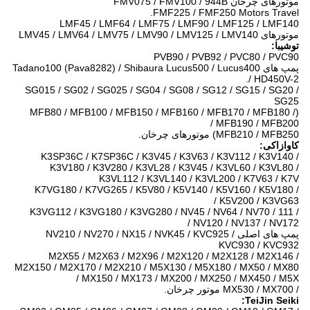
موتورهای چرخان FMV075 / FMV100 / 944B
FMF225 / FMF250 Motors Travel.
LMF45 / LMF64 / LMF75 / LMF90 / LMF125 / LMF140
موتورهای LMV45 / LMV64 / LMV75 / LMV90 / LMV125 / LMV140
توشیبا:
PVB90 / PVB92 / PVC80 / PVC90
پمپ های Tadano100 (Pava8282) / Shibaura Lucus500 / Lucus400
/ HD450V-2.
SG015 / SG02 / SG025 / SG04 / SG08 / SG12 / SG15 / SG20 /
SG25
(MFB80 / MFB100 / MFB150 / MFB160 / MFB170 / MFB180 /
MFB190 / MFB200 /
MFB210 / MFB250) موتورهای چرخان.
کاوازاکی:
K3SP36C / K7SP36C / K3V45 / K3V63 / K3V112 / K3V140 /
K3V180 / K3V280 / K3VL28 / K3V45 / K3VL60 / K3VL80 /
K3VL112 / K3VL140 / K3VL200 / K7V63 / K7V
K7VG180 / K7VG265 / K5V80 / K5V140 / K5V160 / K5V180 /
K5V200 / K3VG63 /
K3VG112 / K3VG180 / K3VG280 / NV45 / NV64 / NV70 / 111 /
NV120 / NV137 / NV172 /
پمپ های اصلی NV210 / NV270 / NX15 / NVK45 / KVC925 /
KVC930 / KVC932
M2X55 / M2X63 / M2X96 / M2X120 / M2X128 / M2X146 /
M2X150 / M2X170 / M2X210 / M5X130 / M5X180 / MX50 / MX80
/ MX150 / MX173 / MX200 / MX250 / MX450 / M5X
/ MX530 / MX700 موتور چرخان.
TeiJin Seiki: