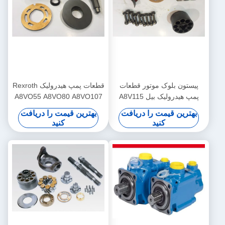
پیستون بلوک موتور قطعات
قطعات پمپ هیدرولیک Rexroth
پمپ هیدرولیک بیل A8V115
A8VO55 A8VO80 A8VO107
OEM
A8V250
بهترین قیمت را دریافت
بهترین قیمت را دریافت
کنید
کنید