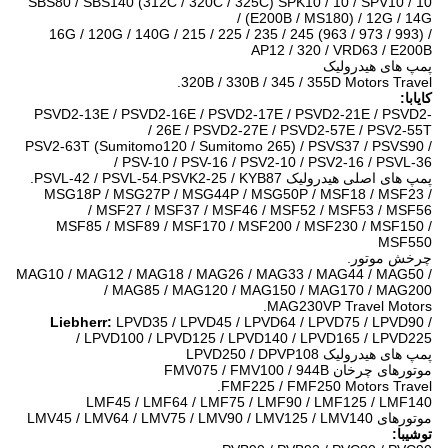
SBS80 / SBS140 (312C / 320C / 325C) SPK10 / 10 / SPV10 / 10
(E200B / MS180) / 12G / 14G /
16G / 120G / 140G / 215 / 225 / 235 / 245 (963 / 973 / 993) /
AP12 / 320 / VRD63 / E200B
پمپ های هیدرولیک
320B / 330B / 345 / 355D Motors Travel.
کایابا:
PSVD2-13E / PSVD2-16E / PSVD2-17E / PSVD2-21E / PSVD2-
26E / PSVD2-27E / PSVD2-57E / PSV2-55T /
PSV2-63T (Sumitomo120 / Sumitomo 265) / PSVS37 / PSVS90 /
PSV-10 / PSV-16 / PSV2-10 / PSV2-16 / PSVL-36 /
پمپ های اصلی هیدرولیک PSVL-42 / PSVL-54.PSVK2-25 / KYB87.
MSG18P / MSG27P / MSG44P / MSG50P / MSF18 / MSF23 /
MSF27 / MSF37 / MSF46 / MSF52 / MSF53 / MSF56 /
MSF85 / MSF89 / MSF170 / MSF200 / MSF230 / MSF150 /
MSF550
چرخش موتور.
MAG10 / MAG12 / MAG18 / MAG26 / MAG33 / MAG44 / MAG50 /
MAG85 / MAG120 / MAG150 / MAG170 / MAG200 /
MAG230VP Travel Motors.
Liebherr:
LPVD35 / LPVD45 / LPVD64 / LPVD75 / LPVD90 /
LPVD100 / LPVD125 / LPVD140 / LPVD165 / LPVD225 /
پمپ های هیدرولیک LPVD250 / DPVP108
موتورهای چرخان FMV075 / FMV100 / 944B
FMF225 / FMF250 Motors Travel.
LMF45 / LMF64 / LMF75 / LMF90 / LMF125 / LMF140
موتورهای LMV45 / LMV64 / LMV75 / LMV90 / LMV125 / LMV140
توشیبا: