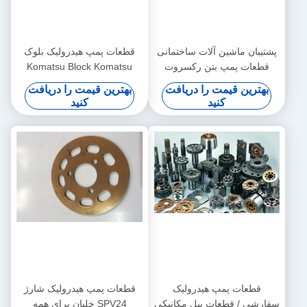
پشتیبان ماشین آلات ساختمانی
قطعات پمپ هیدرولیک بلوک
قطعات پمپ بتن رکسروت
Komatsu Block Komatsu
PC200-7 PC220 Kit Rotary
PV90R030 PV90R042
بهترین قیمت را دریافت
بهترین قیمت را دریافت
Group Kit
کنید
کنید
قطعات پمپ هیدرولیک
قطعات پمپ هیدرولیک شارژ
سفارشی / قطعات بیل مکانیکی
SPV24 خلبان برای همه