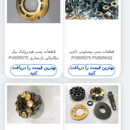
قطعات پمپ پیستونی ناچی
قطعات پمپ هیدرولیک بیل
PV90R075 PV90RK42
مکانیکی بازسازی PV90R075
PV90L42 گواهینامه ISO موجود
PV90RK42 PV90L42 چند مدل
بهترین قیمت را دریافت
بهترین قیمت را دریافت
کنید
کنید