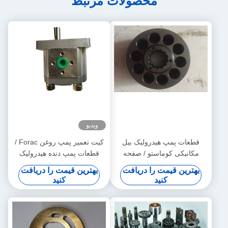
محصولات مرتبط
ویدیو
قطعات پمپ هیدرولیک بیل
کیت تعمیر پمپ روغن Forac /
مکانیکی کوماستو / صفحه
قطعات پمپ دنده هیدرولیک
سوپاپ PC200-7 PC220
قطعات 1 - 3 حمل روز حمل و
بهترین قیمت را دریافت
بهترین قیمت را دریافت
سفارشی
نقل
کنید
کنید