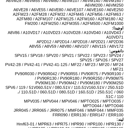
A6VM28 / A6VM55 / A6VM80 / A6VM107 / A6VM140 / A6VM160 /
A6VM200 / A6VM250
A6VE28 / A6VE55 / A6VE80 / A6VE107 / A6VE160 / A6VE250
A2FM23 / A2FM28 / A2FM32 / A2FM45 / A2FM56 / A2FM63 /
A2FM80 / A2FM107 / A2FM125 / A2FM160 / A2FM180 / A2
FM200 / A2FM250 / A2FM355 / A2FM500 / A2FM1000
اوچیدا:
A8V86 / A10VD17 / A10VD23 / A10VD28 / A10VD40 / A10VD43 /
A10VD71
AP2D12 / AP2D14 / AP2D18 / AP2D21 / AP2D36
A8V55 / A8V59 / A8V80 / A8V107 / A8V115 / A8V172
دانفوس:
SPV15 / SPV18 / SPV20 / SPV21 / SPV22 / SPV23 / SPV24 /
SPV25 / SPV26 / SPV27
PV42-28 / PV42-41 / PV42-41-125 / MF22 / MF23 / MF20 / MF24
/ MF21
PV90R030 / PV90R042 / PV90R55 / PV90R75 / PV90R100 /
PV90R130 / PV90R180 / PV90R250 / PV90M75 /
PV90M130 / PV90M42 / PV90M180 / PV90M250
SPV6 / 119 / 51V060،51V / 080،51V / 110،51V160،51V / 250،51D
/ 110،51D / 060،51D / 080،51D / 160،51D / 250،51C / 060،
51C / 110.
MPV035 / MPV044 / MPV046 / MPTO025 / MPTO035 /
MPTO044 / MPTO046
JRR045 / JRR065 / JRR075 / MMF046 / MMF044 / MMF035
FRR090 / ERR130 / ERR147 / ERR100
لیند:
Hmf63-01 / MPR63 / HPR75 / HPR90 / HPR100 / HPR130 /