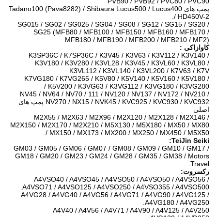
PVB90 / PVB92 / PVC80 / PVC90
پمپ های Tadano100 (Pava8282) / Shibaura Lucus500 / Lucus400
/ HD450V-2.
SG015 / SG02 / SG025 / SG04 / SG08 / SG12 / SG15 / SG20 /
SG25 (MFB80 / MFB100 / MFB150 / MFB160 / MFB170 /
MFB180 / MFB190 / MFB200 / MFB210 / MF2)
کاوازاکی
:
K3SP36C / K7SP36C / K3V45 / K3V63 / K3V112 / K3V140 /
K3V180 / K3V280 / K3VL28 / K3V45 / K3VL60 / K3VL80 /
K3VL112 / K3VL140 / K3VL200 / K7V63 / K7V
K7VG180 / K7VG265 / K5V80 / K5V140 / K5V160 / K5V180 /
K5V200 / K3VG63 / K3VG112 / K3VG180 / K3VG280 /
NV45 / NV64 / NV70 / 111 / NV120 / NV137 / NV172 / NV210 /
NV270 / NX15 / NVK45 / KVC925 / KVC930 / KVC932 پمپ های
اصلی
M2X55 / M2X63 / M2X96 / M2X120 / M2X128 / M2X146 /
M2X150 / M2X170 / M2X210 / M5X130 / M5X180 / MX50 / MX80
/ MX150 / MX173 / MX200 / MX250 / MX450 / M5X50
TeiJin Seiki:
GM03 / GM05 / GM06 / GM07 / GM08 / GM09 / GM10 / GM17 /
GM18 / GM20 / GM23 / GM24 / GM28 / GM35 / GM38 / Motors
Travel.
رکسروت:
A4VSO40 / A4VSO45 / A4VSO50 / A4VSO50 / A4VSO56 /
A4VSO71 / A4VSO125 / A4VSO250 / A4VSO355 / A4VSO500.
A4VG28 / A4VG40 / A4VG56 / A4VG71 / A4VG90 / A4VG125 /
A4VG180 / A4VG250.
A4V40 / A4V56 / A4V71 / A4V90 / A4V125 / A4V250