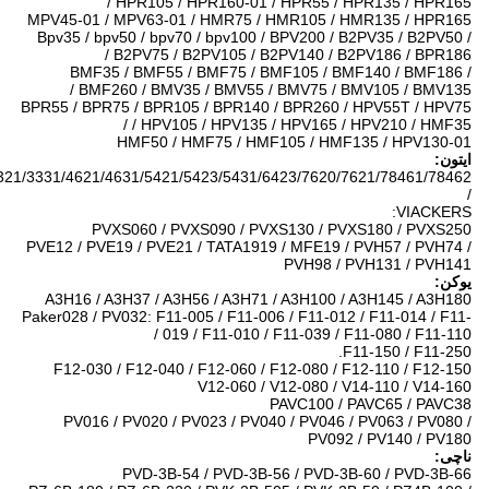
HPR105 / HPR160-01 / HPR55 / HPR135 / HPR165 /
MPV45-01 / MPV63-01 / HMR75 / HMR105 / HMR135 / HPR165
Bpv35 / bpv50 / bpv70 / bpv100 / BPV200 / B2PV35 / B2PV50 /
B2PV75 / B2PV105 / B2PV140 / B2PV186 / BPR186 /
BMF35 / BMF55 / BMF75 / BMF105 / BMF140 / BMF186 /
BMF260 / BMV35 / BMV55 / BMV75 / BMV105 / BMV135 /
BPR55 / BPR75 / BPR105 / BPR140 / BPR260 / HPV55T / HPV75
/ HPV105 / HPV135 / HPV165 / HPV210 / HMF35 /
HMF50 / HMF75 / HMF105 / HMF135 / HPV130-01
ایتون:
3321/3331/4621/4631/5421/5423/5431/6423/7620/7621/78461/78462
/
VIACKERS:
PVXS060 / PVXS090 / PVXS130 / PVXS180 / PVXS250
PVE12 / PVE19 / PVE21 / TATA1919 / MFE19 / PVH57 / PVH74 /
PVH98 / PVH131 / PVH141
یوکن:
A3H16 / A3H37 / A3H56 / A3H71 / A3H100 / A3H145 / A3H180
Paker028 / PV032: F11-005 / F11-006 / F11-012 / F11-014 / F11-
019 / F11-010 / F11-039 / F11-080 / F11-110 /
F11-150 / F11-250.
F12-030 / F12-040 / F12-060 / F12-080 / F12-110 / F12-150
V12-060 / V12-080 / V14-110 / V14-160
PAVC100 / PAVC65 / PAVC38
PV016 / PV020 / PV023 / PV040 / PV046 / PV063 / PV080 /
PV092 / PV140 / PV180
ناچی:
PVD-3B-54 / PVD-3B-56 / PVD-3B-60 / PVD-3B-66