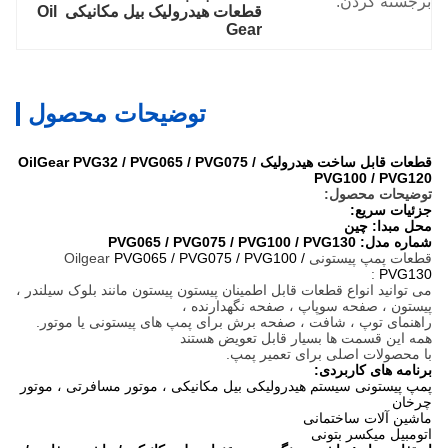
برجسته کردن:
قطعات هیدرولیک بیل مکانیکی Oil 
Gear
توضیحات محصول
قطعات قابل ساخت هیدرولیک OilGear PVG32 / PVG065 / PVG075 /
PVG100 / PVG120
توضیحات محصول:
جزئیات سریع:
محل مبدا: چین
شماره مدل:
PVG065 / PVG075 / PVG100 / PVG130
قطعات پمپ پیستونی
PVG065 / PVG075 / PVG100 /
Oilgear
:
PVG130
می توانید انواع قطعات قابل اطمینان پیستون پیستون مانند بلوک سیلندر ،
پیستون ، صفحه سوپاپ ، صفحه
نگهدارنده
،
راهنمای توپ
، شافت ، صفحه برش برای
پمپ های پیستونی
یا موتور.
همه این قسمت ها بسیار قابل تعویض هستند
با
محصولات اصلی
برای تعمیر پمپ.
برنامه های کاربردی:
پمپ پیستونی سیستم هیدرولیکی بیل مکانیکی ، موتور مسافرتی ، موتور
چرخان
ماشین آلات ساختمانی
اتومبیل میکسر بتونی