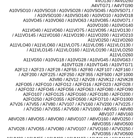
4VO130 / A4VD250
A4VTG71 / A4VTG90.
A10VSO10 / A10VSO18 / A10VSO28 / A10VSO45 / A10VSO71 /
A10VSO100 / A10VSO140 / A10VO10 / A10VO18 /
A10VO45 / A10VO60 / A10VO63 / A10VO85 / A10VO71 /
A10VO100 / A10VO140
A11VO40 / A11VO60 / A11VO75 / A11VO95 / A11VO130 /
A11VO145 / A11VO160 / A11VO190 / A11VO200 / A11VO210 /
A11VO250 / A11VO260
A11VLO40 / A11VLO60 / A11VLO75 / A11VLO95 / A11VLO130 /
A11VLO145 / A11VLO160 / A11VLO190 / A11VLO250 /
A11VLO260
A11VG50 / A10VG18 / A10VG28 / A10VG45 / A10VG63 /
A10VTG28 / A10VTG45 / A10VTG71
A2F12 / A2F23 / A2F28 / A2F55 / A2F80 / A2F107 / A2F160 /
A2F200 / A2F225 / A2F250 / A2F355 / A2F500 / A2F1000 /
A3V80 / A2V12 / A2V28 / A2VK12 / A2VK28
A2FO05 / A2FO10 / A2FO12 / A2FO16 / A2FO23 / A2FO28 /
A2FO32 / A2FO45 / A2FO56 / A2FO63 / A2FO80 / A2FO90 /
A2FO107 / A2FO125 / A2FO160 / A2FO180 / A2FO200 /
A2FO250 / A2FO355 / A2FO500 / A2FO710 / A2FO1000
A7V26 / A7V55 / A7V80 / A7V107 / A7V160 / A7V200 / A7V225 /
A7V250 / A7V355 / A7V500 / A7V1000 / A8V55 / A8V80 /
A8V107 / A8V160
A8VO28 / A8VO55 / A8VO80 / A8VO107 / A8VO160 / A8VO250 /
A8VO355 / A8VO500
A7VO28 / A7VO55 / A7VO80 / A7VO107 / A7VO160 / A7VO250 /
A7VO355 / A7VO500