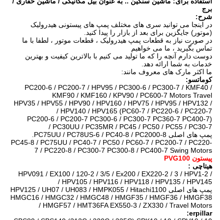
استفاده برای: ماشین سنگین .. به عنوان بیل مکانیکی / ماشین حفاری /
برج
شرح:
در اینجا می توانید سری های مختلف پمپ های پیستونی هیدرولیک
(موتور) جایگزین برای بعد از بازار را پیدا کنید.
در صورت نیاز به قطعات پمپ هیدرولیک ، قطعات موتور ، لطفا با ما
تماس بگیرید ، ما می خواهیم
دوست دارم آنچه را که ما تولید می کنیم با بالاترین کیفیت و بهترین
خدمات به شما ارائه دهد.
ما اکثر مارک های معروف مانند:
کوماتسو:
PC200-6 / PC200-7 / HPV95 / PC300-6 / PC300-7 / KMF40 /
KMF90 / KMF160 / KPV90 / PC600-7 Motors Travel
HPV35 / HPV55 / HPV90 / HPV160 / HPV75 / HPV95 / HPV132 /
HPV140 / HPV165 (PC60-7 / PC220-6 / PC220-7 /
PC200-6 / PC200-7 PC300-6 / PC300-7 PC360-7 PC400-7)
PC30UU / PC35MR / PC45 / PC50 / PC55 / PC30-7 /
پمپ های اصلی PC75UU / PC78US-6 / PC40-8 / PC2000-8.
PC45-8 / PC75UU / PC40-7 / PC50 / PC60-7 / PC200-7 / PC220-
7 / PC220-8 / PC300-7 PC300-8 / PC400-7 Swing Motors
پیستون PVG100
هیتاچی
:
HPV091 / EX100 / 120-2 / 3/5 / Ex200 / EX220-2 / 3 / HPV1-2 /
HPV105 / HPV116 / HPV118 / HPV135 / HPV145 /
پمپ های اصلی HPV125 / UH07 / UH083 / HMPK055 / Hitachi1100
HMGC16 / HMGC32 / HMGC48 / HMGF35 / HMGF36 / HMGF38
/ HMGF57 / HMT36FA EX550-3 / ZX330 / Travel Motors
erpillar: