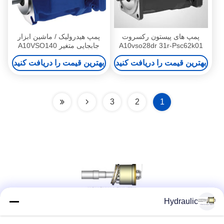
پمپ های پیستون رکسروت
پمپ هیدرولیک / ماشین ابزار
A10vso28dr 31r-Psc62k01
جابجایی متغیر A10VSO140
جابجایی متغیر
پمپ وان با حجم متغیر
بهترین قیمت را دریافت کنید
بهترین قیمت را دریافت کنید
3
2
1
Hydraulic
شبکه های اجتماعی