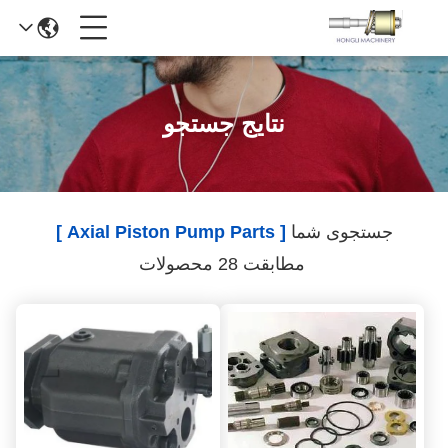
نتایج جستجو
جستجوی شما
[ Axial Piston Pump Parts ]
مطابقت 28 محصولات