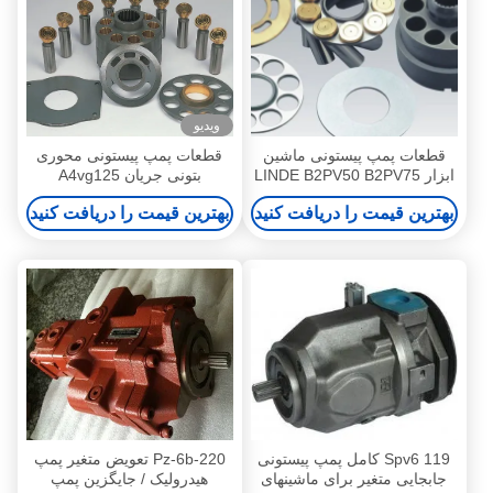
ویدیو
قطعات پمپ پیستونی ماشین
قطعات پمپ پیستونی محوری
ابزار LINDE B2PV50 B2PV75
بتونی جریان A4vg125
بشکه واشر شامل
A4VG250 A4VG28 موجود
بهترین قیمت را دریافت کنید
بهترین قیمت را دریافت کنید
Spv6 119 کامل پمپ پیستونی
Pz-6b-220 تعویض متغیر پمپ
جابجایی متغیر برای ماشینهای
هیدرولیک / جایگزین پمپ