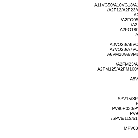
A11VG50/A10VG18/A
A2F12/A2F23/
A
A2FO05
A2
A2FO180
A8VO28/A8VO
A7VO28/A7VO
A6VM28/A6VM5
A2FM23/A
A2FM125/A2FM160
A8V
SPV15/SP
PV90R030/P
SPV6/119/51
MPV03