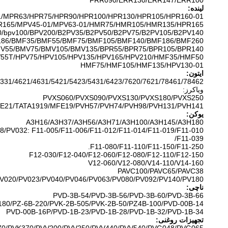
FRR090/ERR130/ERR147/ERR100
لینده:
1/MPR63/HPR75/HPR90/HPR100/HPR130/HPR105/HPR160-01/
R165/MPV45-01/MPV63-01/HMR75/HMR105/HMR135/HPR165
0/bpv100/BPV200/B2PV35/B2PV50/B2PV75/B2PV105/B2PV140/
186/BMF35/BMF55/BMF75/BMF105/BMF140/BMF186/BMF260/
V55/BMV75/BMV105/BMV135/BPR55/BPR75/BPR105/BPR140/
55T/HPV75/HPV105/HPV135/HPV165/HPV210/HMF35/HMF50/
HMF75/HMF105/HMF135/HPV130-01
ایتون:
331/4621/4631/5421/5423/5431/6423/7620/7621/78461/78462/
ویاکرز:
PVXS060/PVXS090/PVXS130/PVXS180/PVXS250
E21/TATA1919/MFE19/PVH57/PVH74/PVH98/PVH131/PVH141
یوکن:
A3H16/A3H37/A3H56/A3H71/A3H100/A3H145/A3H180
8/PV032: F11-005/F11-006/F11-012/F11-014/F11-019/F11-010/
F11-039/
F11-080/F11-110/F11-150/F11-250.
F12-030/F12-040/F12-060/F12-080/F12-110/F12-150
V12-060/V12-080/V14-110/V14-160
PAVC100/PAVC65/PAVC38
V020/PV023/PV040/PV046/PV063/PV080/PV092/PV140/PV180
ناچی:
PVD-3B-54/PVD-3B-56/PVD-3B-60/PVD-3B-66
180/PZ-6B-220/PVK-2B-505/PVK-2B-50/PZ4B-100/PVD-00B-14/
PVD-00B-16P/PVD-1B-23/PVD-1B-28/PVD-1B-32/PVD-1B-34
تجهیزات روغنی: