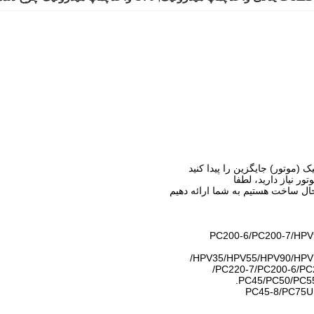
(موتور) جایگزین را پیدا کنید
ر نیاز دارید، لطفا
حال ساخت هستیم به شما ارائه دهیم
PC200-6/PC200-7/HP
HPV35/HPV55/HPV90/HPV1
PC220-7/PC200-6/PC
PC45-8/PC75U