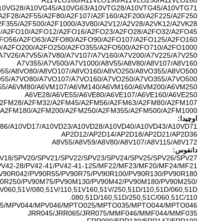
A11VLO160/A11VLO190/A11VLO250/A11VLO260
10VG28/A10VG45/A10VG63/A10VTG28/A10VTG45/A10VTG71
A2F28/A2F55/A2F80/A2F107/A2F160/A2F200/A2F225/A2F250/
2F355/A2F500/A2F1000/A3V80/A2V12/A2V28/A2VK12/A2VK28
/A2FO10/A2FO12/A2FO16/A2FO23/A2FO28/A2FO32/A2FO45/
FO56/A2FO63/A2FO80/A2FO90/A2FO107/A2FO125/A2FO160/
/A2FO200/A2FO250/A2FO355/A2FO500/A2FO710/A2FO1000
A7V26/A7V55/A7V80/A7V107/A7V160/A7V200/A7V225/A7V250/
A7V355/A7V500/A7V1000/A8V55/A8V80/A8V107/A8V160
55/A8VO80/A8VO107/A8VO160/A8VO250/A8VO355/A8VO500
55/A7VO80/A7VO107/A7VO160/A7VO250/A7VO355/A7VO500
5/A6VM80/A6VM107/A6VM140/A6VM160/A6VM200/A6VM250
A6VE28/A6VE55/A6VE80/A6VE107/A6VE160/A6VE250
2FM28/A2FM32/A2FM45/A2FM56/A2FM63/A2FM80/A2FM107/
/A2FM180/A2FM200/A2FM250/A2FM355/A2FM500/A2FM1000
اوچیدا:
86/A10VD17/A10VD23/A10VD28/A10VD40/A10VD43/A10VD71
AP2D12/AP2D14/AP2D18/AP2D21/AP2D36
A8V55/A8V59/A8V80/A8V107/A8V115/A8V172
دانفوس:
V18/SPV20/SPV21/SPV22/SPV23/SPV24/SPV25/SPV26/SPV27
PV42-28/PV42-41/PV42-41-125/MF22/MF23/MF20/MF24/MF21
V90R042/PV90R55/PV90R75/PV90R100/PV90R130/PV90R180
/PV90R250/PV90M75/PV90M130/PV90M42/PV90M180/PV90M250
V060,51V/080,51V/110,51V160,51V/250,51D/110,51D/060,51D/
080,51D/160,51D/250,51C/060,51C/110.
5/MPV044/MPV046/MPTO025/MPTO035/MPTO044/MPTO046
JRR045/JRR065/JRR075/MMF046/MMF044/MMF035