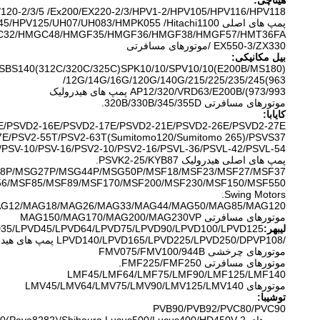
هیتاچی:
120-2/3/5 /Ex200/EX220-2/3/HPV1-2/HPV105/HPV116/HPV118/
پمپ های اصلی HPV135/HPV145/HPV125/UH07/UH083/HMPK055 /Hitachi1100
32/HMGC48/HMGF35/HMGF36/HMGF38/HMGF57/HMT36FA
EX550-3/ZX330 /موتورهای مسافرتی
بیل مکانیکی:
SBS140(312C/320C/325C)SPK10/10/SPV10/10(E200B/MS180)/
12G/14G/16G/120G/140G/215/225/235/245(963/
973/993)/AP12/320/VRD63/E200B پمپ های هیدرولیک
موتورهای مسافرتی 320B/330B/345/355D.
کایابا:
E/PSVD2-16E/PSVD2-17E/PSVD2-21E/PSVD2-26E/PSVD2-27E/
E/PSV2-55T/PSV2-63T(Sumitomo120/Sumitomo 265)/PSVS37/
PSV-10/PSV-16/PSV2-10/PSV2-16/PSVL-36/PSVL-42/PSVL-54.
پمپ های اصلی هیدرولیک PSVK2-25/KYB87.
8P/MSG27P/MSG44P/MSG50P/MSF18/MSF23/MSF27/MSF37/
6/MSF85/MSF89/MSF170/MSF200/MSF230/MSF150/MSF550
Swing Motors.
G12/MAG18/MAG26/MAG33/MAG44/MAG50/MAG85/MAG120/
موتورهای مسافرتی MAG150/MAG170/MAG200/MAG230VP
لیبهر:
35/LPVD45/LPVD64/LPVD75/LPVD90/LPVD100/LPVD125
/LPVD140/LPVD165/LPVD225/LPVD250/DPVP108 پمپ های هیدرولیک
موتورهای چرخشی FMV075/FMV100/944B
موتورهای مسافرتی FMF225/FMF250.
LMF45/LMF64/LMF75/LMF90/LMF125/LMF140
موتورهای LMV45/LMV64/LMV75/LMV90/LMV125/LMV140
توشیبا:
PVB90/PVB92/PVC80/PVC90