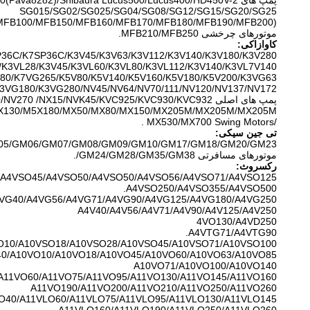
پمپ های Tadano100(Pava8282)/Shibaura Lucus500/Lucus400/HD450V-2.
SG015/SG02/SG025/SG04/SG08/SG12/SG15/SG20/SG25
(MFB80/MFB100/MFB150/MFB160/MFB170/MFB180/MFB190/MFB200/
موتورهای چرخشی MFB210/MFB250.
کاوازاکی:
36C/K7SP36C/K3V45/K3V63/K3V112/K3V140/K3V180/K3V280
/K3VL28/K3V45/K3VL60/K3VL80/K3VL112/K3V140/K3VL7V140/
80/K7VG265/K5V80/K5V140/K5V160/K5V180/K5V200/K3VG63/
3VG180/K3VG280/NV45/NV64/NV70/111/NV120/NV137/NV172/
پمپ های اصلی NV210/NV270 /NX15/NVK45/KVC925/KVC930/KVC932
5X130/M5X180/MX50/MX80/MX150/MX205M/MX205M/MX205M
/MX530/MX700 Swing Motors .
تی جین سیکی:
5/GM06/GM07/GM08/GM09/GM10/GM17/GM18/GM20/GM23/
موتورهای مسافرتی GM24/GM28/GM35/GM38/.
رکسروث:
A4VSO45/A4VSO50/A4VSO50/A4VSO56/A4VSO71/A4VSO125/
A4VSO250/A4VSO355/A4VSO500.
VG40/A4VG56/A4VG71/A4VG90/A4VG125/A4VG180/A4VG250.
A4V40/A4V56/A4V71/A4V90/A4V125/A4V250
4VO130/A4VD250
A4VTG71/A4VTG90.
O10/A10VSO18/A10VSO28/A10VSO45/A10VSO71/A10VSO100/
0/A10VO10/A10VO18/A10VO45/A10VO60/A10VO63/A10VO85/
A10VO71/A10VO100/A10VO140
A11VO60/A11VO75/A11VO95/A11VO130/A11VO145/A11VO160/
A11VO190/A11VO200/A11VO210/A11VO250/A11VO260
O40/A11VLO60/A11VLO75/A11VLO95/A11VLO130/A11VLO145/