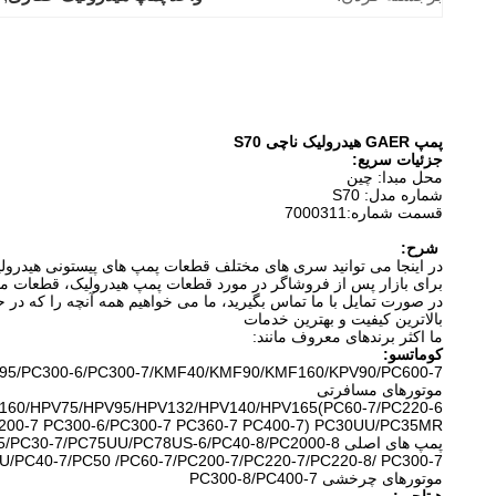
پمپ GAER هیدرولیک ناچی S70
جزئیات سریع:
محل مبدا: چین
شماره مدل: S70
قسمت شماره:
7000311
شرح:
در اینجا می توانید سری های مختلف قطعات پمپ های پیستونی هیدرولیک 
برای بازار پس از فروشاگر در مورد قطعات پمپ هیدرولیک، قطعات موتو
در صورت تمایل با ما تماس بگیرید، ما می خواهیم همه آنچه را که در 
بالاترین کیفیت و بهترین خدمات
ما اکثر برندهای معروف مانند:
کوماتسو:
V95/PC300-6/PC300-7/KMF40/KMF90/KMF160/KPV90/PC600-7
موتورهای مسافرتی
60/HPV75/HPV95/HPV132/HPV140/HPV165(PC60-7/PC220-6/
200-7 PC300-6/PC300-7 PC360-7 PC400-7) PC30UU/PC35MR/
پمپ های اصلی PC45/PC50/PC55/PC30-7/PC75UU/PC78US-6/PC40-8/PC2000-8.
U/PC40-7/PC50 /PC60-7/PC200-7/PC220-7/PC220-8/ PC300-7
موتورهای چرخشی PC300-8/PC400-7