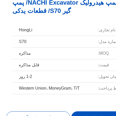
واحد پمپ هیدرولیک NACHI Excavator/ پمپ
گیر S70/ قطعات یدکی
نام تجاری:
HongLi
اره مدل:
S70
MOQ:
مذاکره
قیمت:
قابل مذاکره
ان تحویل:
1-2 روز
 پرداخت:
Western Union، MoneyGram، T/T