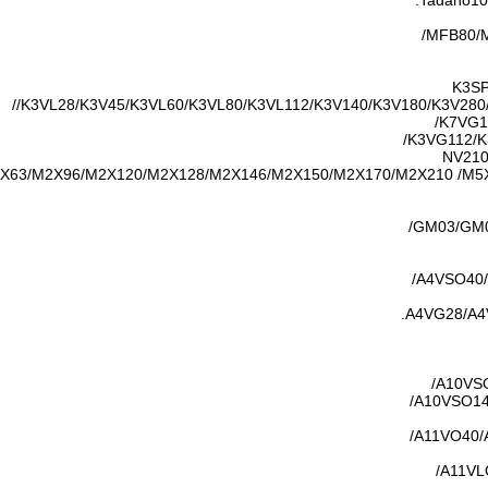
K3SP
/K3VL28/K3V45/K3VL60/K3VL80/K3VL112/K3V140/K3V180/K3V280
K7VG1
K3VG112/K
X63/M2X96/M2X120/M2X128/M2X146/M2X150/M2X170/M2X210 /M
GM03/GM0
A4VSO40/
A4VG28/A4
A10VS
A10VSO14
A11VO40/
A11VL