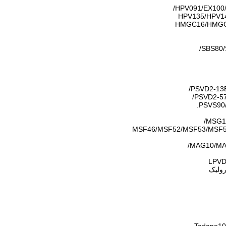
HPV091/EX100/
HMGC16/HMGC
SBS80/
PSVD2-13
PSVD2-57
PSVS90/
MSG1
MSF46/MSF52/MSF53/MSF5
MAG10/MA
LPVD