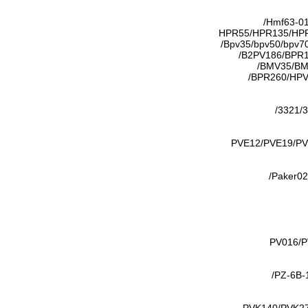
Hmf63-0
HPR55/HPR135/HP
Bpv35/bpv50/bpv7
B2PV186/BPR
BMV35/BM
BPR260/HPV
3321/3
PVE12/PVE19/PV
Paker02
PV016/P
PZ-6B-