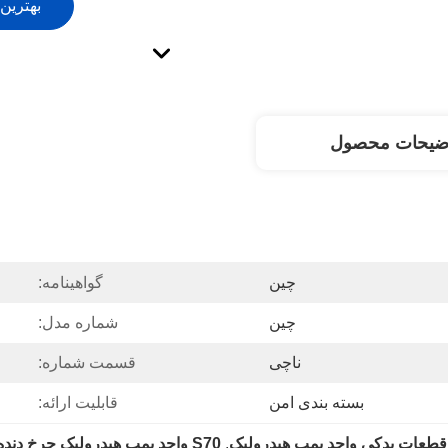
بهترین
ضیحات محصول
چین
گواهینامه:
چین
شماره مدل:
ناچی
قسمت شماره:
بسته بندی امن
قابلیت ارائه:
قطعات یدکی واحد پمپ هیدرولیک
, 
S70 واحد پمپ هیدرولیک چرخ دنده