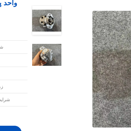
شم
زم
شرایط