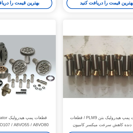
هترین قیمت را دریافت کنید
بهترین قیمت را دریا
قطعات پمپ هیدرولیک بتن PLM9 / قطعات
دنده کاهش سرعت میکسر کامیون
VO107 / A8VO55 / A8VO80