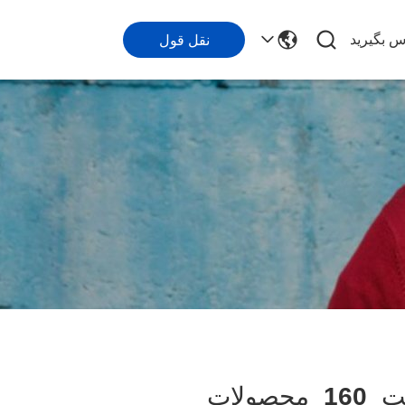
اس بگیرید
نقل قول
ت
160
محصولات