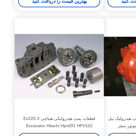
فت کنید
بهترین قیمت را دریافت کنید
طعات پمپ هیدرولیک بیل
قطعات پمپ هیدرولیکی هیتاچی Ex220-3
وتور سفر
Excavator Hitachi Hpv091 HPV102
HPV116 HPV125B