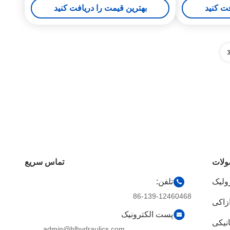
فت کنید
بهترین قیمت را دریافت کنید
لات
تماس سریع
ولیک
تلفن:
86-139-12460468
زاکی
پست الکترونیک
نیکی
admin@hlhydraulics.com