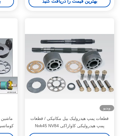
بهترین قیمت را دریافت کنید
ب
ویدیو
قطعات پمپ هیدرولیک بیل مکانیکی / قطعات
ماشین آ
پمپ هیدرولیکی کاوازاکی Nvk45 NV84
NV111 NV120 NV237