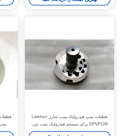
قطعات پمپ هیدرولیک پمپ شارژ Liebherr
قطعات 
DPVP108 برای سیستم هیدرولیک پمپ بتن،
پمپ ا
میکسر و بیل مکانیکی