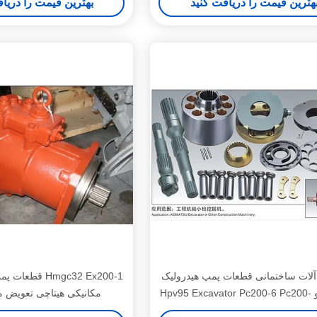
هترین قیمت را دریافت کنید
بهترین قیمت را دریا
لات ساختمانی قطعات پمپ هیدرولیک
Hmgc32 Ex200-1 ق
کوماتسو Hpv95 Excavator Pc200-6 Pc200-
مکانیکی هیتاچی تعویض م
7