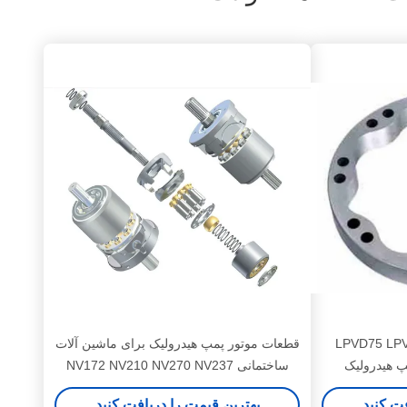
 هیدرولیک LPVD75 LPVD64
قطعات موتور پمپ هیدرولیک برای ماشین آلات
ساختمانی NV172 NV210 NV270 NV237
فت کنید
بهترین قیمت را دریافت کنید