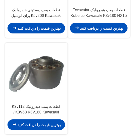
قطعات پمپ هیدرولیک Excavator
قطعات پمپ پیستونی هیدرولیک
Kobelco Kawasaki K3v180 NX15
K5v200 Kawasaki برای اتومبیل
M2X210 موجود
میکسر بتن Liebherr
بهترین قیمت را دریافت کنید
بهترین قیمت را دریافت کنید
قطعات پمپ هیدرولیک K3v112
K3V63 K3V180 Kawasaki /
قطعات پمپ بیل مکانیکی
بهترین قیمت را دریافت کنید