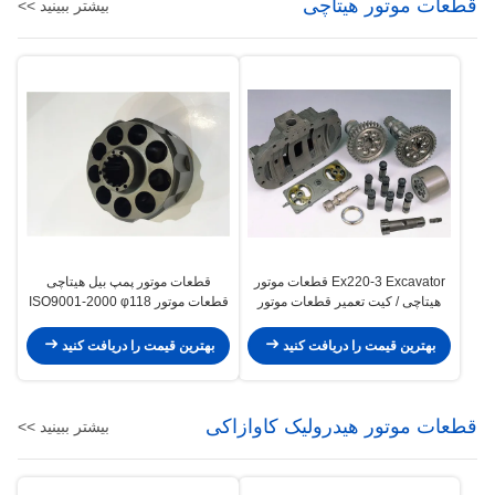
قطعات موتور هیتاچی
بیشتر ببینید >>
Ex220-3 Excavator قطعات موتور
قطعات موتور پمپ بیل هیتاچی
هیتاچی / کیت تعمیر قطعات موتور
قطعات موتور ISO9001-2000 φ118
چرخان Hpv091
× 209 T15 φ49.8 Sφ29
بهترین قیمت را دریافت کنید
بهترین قیمت را دریافت کنید
قطعات موتور هیدرولیک کاوازاکی
بیشتر ببینید >>