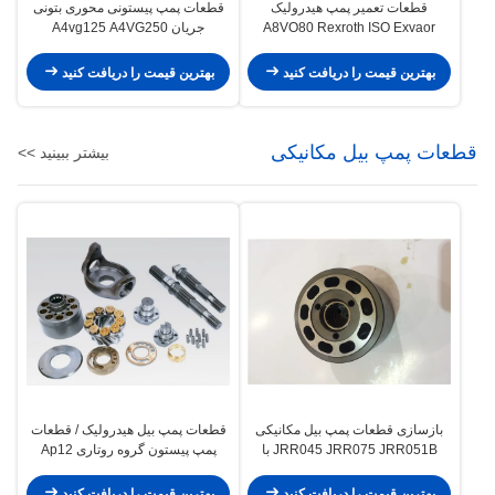
قطعات تعمیر پمپ هیدرولیک
قطعات پمپ پیستونی محوری بتونی
A8VO80 Rexroth ISO Exvaor
جریان A4vg125 A4VG250
تعمیر ISO
A4VG28 موجود
بهترین قیمت را دریافت کنید
بهترین قیمت را دریافت کنید
قطعات پمپ بیل مکانیکی
بیشتر ببینید >>
بازسازی قطعات پمپ بیل مکانیکی
قطعات پمپ بیل هیدرولیک / قطعات
JRR045 JRR075 JRR051B با
پمپ پیستون گروه روتاری Ap12
کارایی بالا
E200b 320
بهترین قیمت را دریافت کنید
بهترین قیمت را دریافت کنید