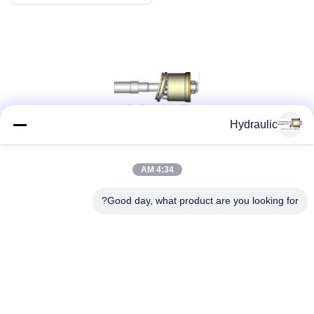
Hydraulic
شبکه های اجتماعی
4:34 AM
Good day, what product are you looking for?
تماس سریع
تلفن:
86-139-12460468
پست الکترونیک
admin@hlhydraulics.com