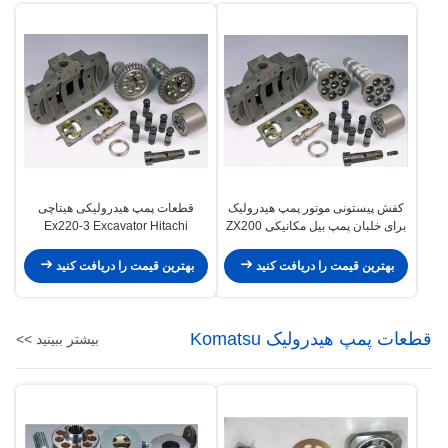
کفش پیستونی موتور پمپ هیدرولیک
قطعات پمپ هیدرولیکی هیتاچی
برای خلبان پمپ بیل مکانیکی ZX200
Ex220-3 Excavator Hitachi
Hpv091 HPV102 HPV116
EX200-1 EX200-2
HPV125B
بهترین قیمت را دریافت کنید
بهترین قیمت را دریافت کنید
قطعات پمپ هیدرولیک Komatsu
بیشتر ببینید >>