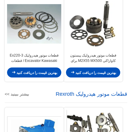
قطعات موتور هیدرولیک پیستون
قطعات موتور هیدرولیک Ex220-3
کاوازاکی M2X55 MX500 برای
Excavator Kawasaki / قطعات
موتورهای چرخان بیل مکانیکی
موتور چرخش هیتاچی Hpv091
Excavator DNB60
بهترین قیمت را دریافت کنید
بهترین قیمت را دریافت کنید
قطعات موتور هیدرولیک Rexroth
بیشتر ببینید >>