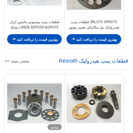
JRL075 JRR075 قطعات پمپ
قطعات پمپ پیستونی ماشین ابزار
هیدرولیک بیل مکانیکی تعمیر موتور
LINDE B2PV50 B2PV75 بشکه
پمپ اصلی
واشر شامل
بهترین قیمت را دریافت کنید
بهترین قیمت را دریافت کنید
قطعات پمپ هیدرولیک Rexroth
بیشتر ببینید >>
ویدیو